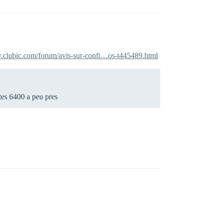
.clubic.com/forum/avis-sur-confi…os-t445489.html
tes 6400 a peu pres