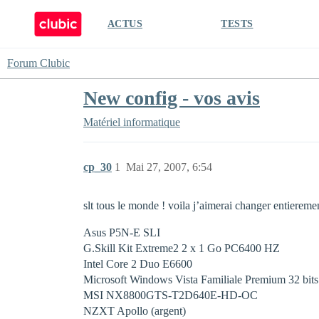
ACTUS
TESTS
Forum Clubic
New config - vos avis
Matériel informatique
cp_30
1
Mai 27, 2007, 6:54
slt tous le monde ! voila j’aimerai changer entierement
Asus P5N-E SLI
G.Skill Kit Extreme2 2 x 1 Go PC6400 HZ
Intel Core 2 Duo E6600
Microsoft Windows Vista Familiale Premium 32 bits
MSI NX8800GTS-T2D640E-HD-OC
NZXT Apollo (argent)