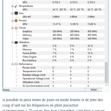
si possible tu peux tenter de jouer en mode fenetre et de jeter des
coup d’oeil sur les fréquences en plein jeu/action
si temperature > 75 sur pc fixe faut s’inquiéter, c’est bien + sur un