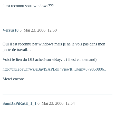
il est reconnu sous windows???
Versus10
5
Mai 23, 2006, 12:50
Oui il est reconnu par windows mais je ne le vois pas dans mon
poste de travail…
Voici le lien du DD acheté sur eBay… ( il est en alemand)
http://cgi.ebay.fr/ws/eBayISAPI.dll?ViewIt…item=8798508061
Merci encore
SamDaPiRatE_1_1
6
Mai 23, 2006, 12:54