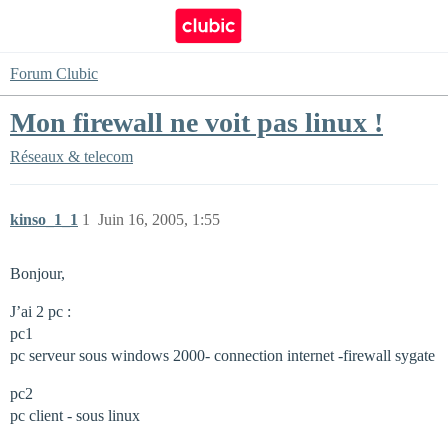
Forum Clubic
Mon firewall ne voit pas linux !
Réseaux & telecom
kinso_1_1
1
Juin 16, 2005, 1:55
Bonjour,
J’ai 2 pc :
pc1
pc serveur sous windows 2000- connection internet -firewall sygate
pc2
pc client - sous linux