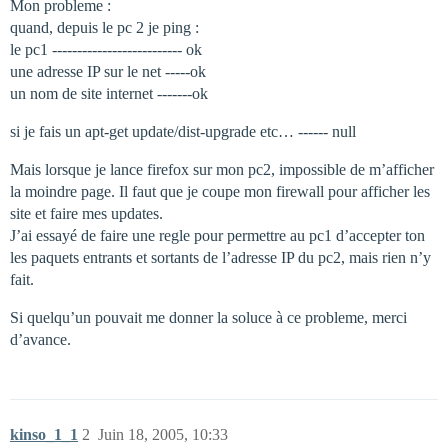
Mon probleme :
quand, depuis le pc 2 je ping :
le pc1 -------------------------- ok
une adresse IP sur le net -----ok
un nom de site internet -------ok
si je fais un apt-get update/dist-upgrade etc… ------ null
Mais lorsque je lance firefox sur mon pc2, impossible de m’afficher
la moindre page. Il faut que je coupe mon firewall pour afficher les
site et faire mes updates.
J’ai essayé de faire une regle pour permettre au pc1 d’accepter ton
les paquets entrants et sortants de l’adresse IP du pc2, mais rien n’y
fait.
Si quelqu’un pouvait me donner la soluce à ce probleme, merci
d’avance.
kinso_1_1
2
Juin 18, 2005, 10:33