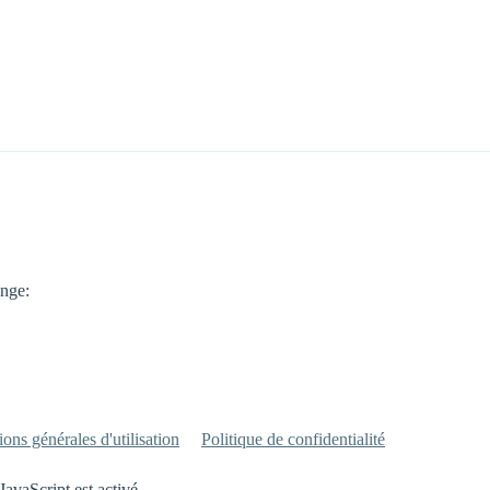
ange:
ons générales d'utilisation
Politique de confidentialité
JavaScript est activé.