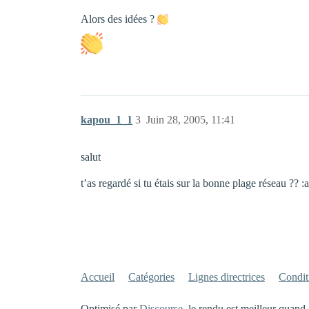
Alors des idées ?
kapou_1_1
3
Juin 28, 2005, 11:41
salut
t’as regardé si tu étais sur la bonne plage réseau ?? :
Accueil
Catégories
Lignes directrices
Conditi
Optimisé par
Discourse
, le rendu est meilleur quand 