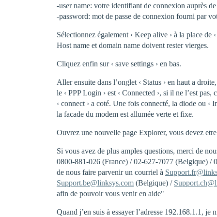
-user name: votre identifiant de connexion auprès de
-password: mot de passe de connexion fourni par vo
Sélectionnez également ‹ Keep alive › à la place de 
Host name et domain name doivent rester vierges.
Cliquez enfin sur ‹ save settings › en bas.
Aller ensuite dans l’onglet ‹ Status › en haut a droite,
le ‹ PPP Login › est ‹ Connected ›, si il ne l’est pas, 
‹ connect › a coté. Une fois connecté, la diode ou ‹ In
la facade du modem est allumée verte et fixe.
Ouvrez une nouvelle page Explorer, vous devez etre 
Si vous avez de plus amples questions, merci de nou
0800-881-026 (France) / 02-627-7077 (Belgique) / 
de nous faire parvenir un courriel à
Support.fr@link
Support.be@linksys.com
(Belgique) /
Support.ch@l
afin de pouvoir vous venir en aide"
Quand j’en suis à essayer l’adresse 192.168.1.1, je 