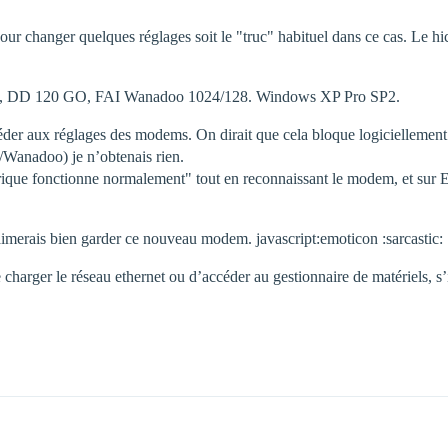
 changer quelques réglages soit le "truc" habituel dans ce cas. Le hic,
, DD 120 GO, FAI Wanadoo 1024/128. Windows XP Pro SP2.
éder aux réglages des modems. On dirait que cela bloque logiciellement.
Wanadoo) je n’obtenais rien.
que fonctionne normalement" tout en reconnaissant le modem, et sur Et
’aimerais bien garder ce nouveau modem. javascript:emoticon :sarcastic:
arger le réseau ethernet ou d’accéder au gestionnaire de matériels, s’il