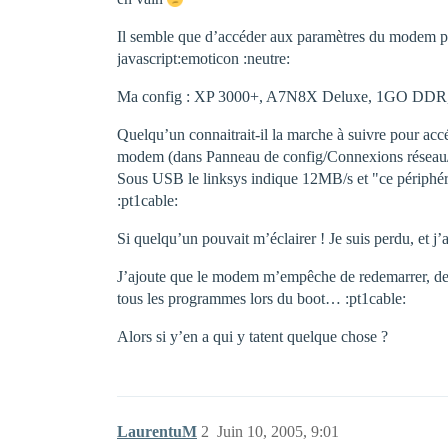
Il semble que d’accéder aux paramètres du modem pour
javascript:emoticon :neutre:
Ma config : XP 3000+, A7N8X Deluxe, 1GO DDR
Quelqu’un connaitrait-il la marche à suivre pour acc
modem (dans Panneau de config/Connexions réseau/
Sous USB le linksys indique 12MB/s et "ce périphéri
:pt1cable:
Si quelqu’un pouvait m’éclairer ! Je suis perdu, et j
J’ajoute que le modem m’empêche de redemarrer, de ch
tous les programmes lors du boot… :pt1cable:
Alors si y’en a qui y tatent quelque chose ?
LaurentuM
2
Juin 10, 2005, 9:01