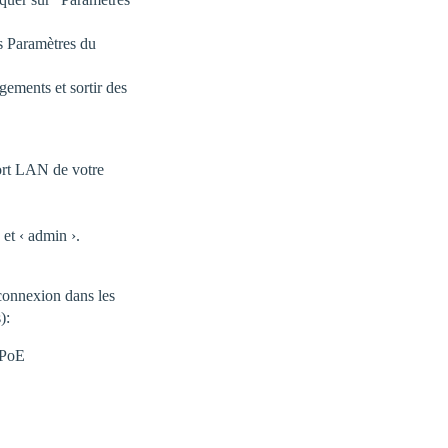
es Paramètres du
gements et sortir des
port LAN de votre
 et ‹ admin ›.
 connexion dans les
):
PPoE