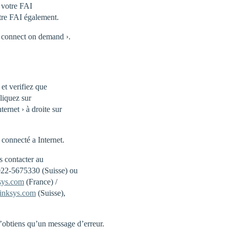
 votre FAI
tre FAI également.
‹ connect on demand ›.
 et verifiez que
cliquez sur
ternet › à droite sur
connecté a Internet.
s contacter au
022-5675330 (Suisse) ou
sys.com
(France) /
inksys.com
(Suisse),
n’obtiens qu’un message d’erreur.