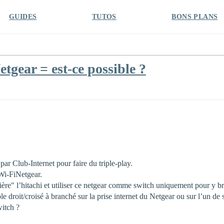
GUIDES
TUTOS
BONS PLANS
ear = est-ce possible ?
r Club-Internet pour faire du triple-play.
Wi-FiNetgear.
rrière" l’hitachi et utiliser ce netgear comme switch uniquement pour y 
droit/croisé à branché sur la prise internet du Netgear ou sur l’un de s
witch ?