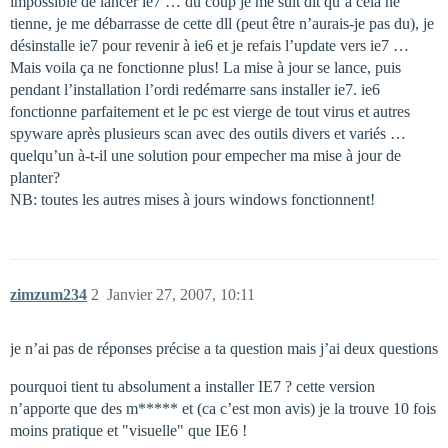
impossible de lancer ie7 … du coup je me suit dit qu’à cela ne
tienne, je me débarrasse de cette dll (peut être n’aurais-je pas du), je
désinstalle ie7 pour revenir à ie6 et je refais l’update vers ie7 …
Mais voila ça ne fonctionne plus! La mise à jour se lance, puis
pendant l’installation l’ordi redémarre sans installer ie7. ie6
fonctionne parfaitement et le pc est vierge de tout virus et autres
spyware après plusieurs scan avec des outils divers et variés …
quelqu’un à-t-il une solution pour empecher ma mise à jour de
planter?
NB: toutes les autres mises à jours windows fonctionnent!
zimzum234
2
Janvier 27, 2007, 10:11
je n’ai pas de réponses précise a ta question mais j’ai deux questions
pourquoi tient tu absolument a installer IE7 ? cette version
n’apporte que des m***** et (ca c’est mon avis) je la trouve 10 fois
moins pratique et "visuelle" que IE6 !