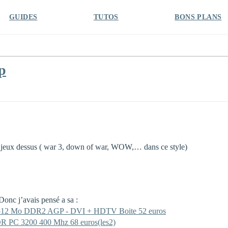
GUIDES
TUTOS
BONS PLANS
p
 du jeux dessus ( war 3, down of war, WOW,… dans ce style)
Donc j’avais pensé a sa :
512 Mo DDR2 AGP - DVI + HDTV Boite 52 euros
C 3200 400 Mhz 68 euros(les2)