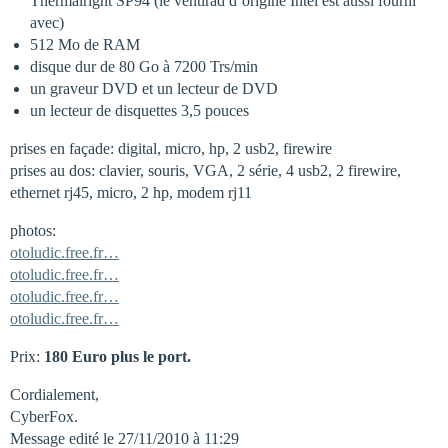
Thermalright SP94 (le ventirad d’origine Intel est aussi fourni
avec)
512 Mo de RAM
disque dur de 80 Go à 7200 Trs/min
un graveur DVD et un lecteur de DVD
un lecteur de disquettes 3,5 pouces
prises en façade: digital, micro, hp, 2 usb2, firewire
prises au dos: clavier, souris, VGA, 2 série, 4 usb2, 2 firewire,
ethernet rj45, micro, 2 hp, modem rj11
photos:
otoludic.free.fr…
otoludic.free.fr…
otoludic.free.fr…
otoludic.free.fr…
Prix:
180 Euro plus le port.
Cordialement,
CyberFox.
Message edité le 27/11/2010 à 11:29