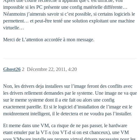
Après une courte recherche il apparaît que c’est difficile, voir
impossible si les PC présente une config matérielle différente…
Néanmoins j’aimerais savoir si c’est possible, si certains logiciels le
permettent… et peut-être tenté une solution exploitant une machine
virtuelle…
Merci de L’attention accordée à mon message.
Ghost26
2
Décembre 22, 2011, 4:20
Non, les drivers deja installees sur l’image feront des conflits avec
les drivers rellement demandes par le systeme. Une image ne va que
sur le meme systeme dont il a ete fait ou alors une config
exactement pareille. Et si le logiciel d’installation de l’image est le
moidnrement intelligent, il le detectera et ne voudra pas l’installer.
Et meme dans une VM, ca risque de ne pas passer, le hardware
etant emuler par la VT-x (ou VT-d si on est chanceux), une VM
sous VMware installe ses propres virtual drivers necessaire pour les