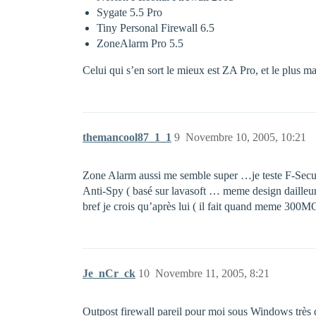
Sygate 5.5 Pro
Tiny Personal Firewall 6.5
ZoneAlarm Pro 5.5
Celui qui s’en sort le mieux est ZA Pro, et le plus m
themancool87_1_1
9
Novembre 10, 2005, 10:21
Zone Alarm aussi me semble super …je teste F-Secure
Anti-Spy ( basé sur lavasoft … meme design dailleur 
bref je crois qu’après lui ( il fait quand meme 300
Je_nCr_ck
10
Novembre 11, 2005, 8:21
Outpost firewall pareil pour moi sous Windows très di