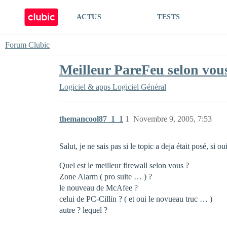
ACTUS
TESTS
Forum Clubic
Meilleur PareFeu selon vou
Logiciel & apps
Logiciel Général
themancool87_1_1
1
Novembre 9, 2005, 7:53
Salut, je ne sais pas si le topic a deja était posé, si o
Quel est le meilleur firewall selon vous ?
Zone Alarm ( pro suite … ) ?
le nouveau de McAfee ?
celui de PC-Cillin ? ( et oui le novueau truc … )
autre ? lequel ?