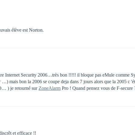
auvais élève est Norton.
 Internet Security 2006…très bon !!!!! il bloque pas eMule comme Sygat
…) mais bon la 2006 se coupe deja dans 7 jours alors que la 2005 c 'ét
MO… ) je retourné sur
ZoneAlarm
Pro ! Quand pensez vous de F-secure 
scrêt et efficace !!