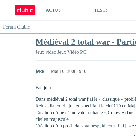
ACTUS
TESTS
Forum Clubic
Médiéval 2 total war - Parti
Jeux vidéo
Jeux Vidéo PC
jekk
1
Mai 16, 2008, 9:03
Bonjour
Dans médiéval 2 total war j’ai le « classique » problè
Réinstallation du jeu en spécifiant la clef CD en Maj
Création d’une d’une valeur chaine « Cdkey » d
clef en majuscule
Création d’un profil dans
gamespyid.com
. J’ai just