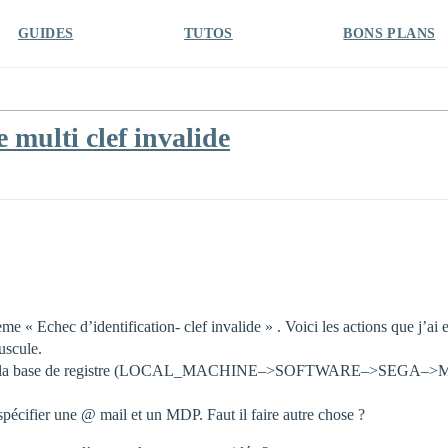
GUIDES
TUTOS
BONS PLANS
e multi clef invalide
me « Echec d’identification- clef invalide » . Voici les actions que j’ai e
uscule.
ans la base de registre (LOCAL_MACHINE–>SOFTWARE–>SEGA–>Médiéval
e spécifier une @ mail et un MDP. Faut il faire autre chose ?