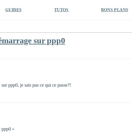
GUIDES
TUTOS
BONS PLANS
émarrage sur ppp0
ur ppp0, je sais pas ce qui ce passe?!
e ppp0 »