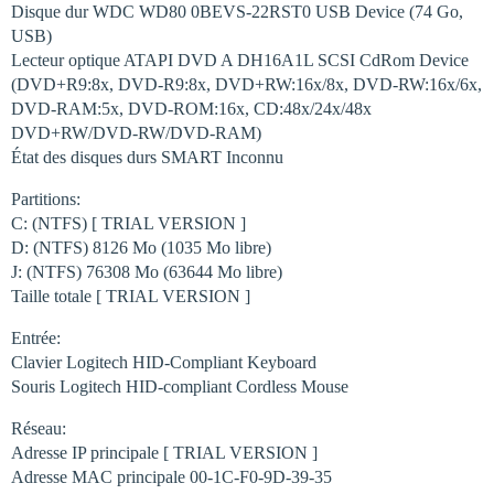
Disque dur WDC WD80 0BEVS-22RST0 USB Device (74 Go,
USB)
Lecteur optique ATAPI DVD A DH16A1L SCSI CdRom Device
(DVD+R9:8x, DVD-R9:8x, DVD+RW:16x/8x, DVD-RW:16x/6x,
DVD-RAM:5x, DVD-ROM:16x, CD:48x/24x/48x
DVD+RW/DVD-RW/DVD-RAM)
État des disques durs SMART Inconnu
Partitions:
C: (NTFS) [ TRIAL VERSION ]
D: (NTFS) 8126 Mo (1035 Mo libre)
J: (NTFS) 76308 Mo (63644 Mo libre)
Taille totale [ TRIAL VERSION ]
Entrée:
Clavier Logitech HID-Compliant Keyboard
Souris Logitech HID-compliant Cordless Mouse
Réseau:
Adresse IP principale [ TRIAL VERSION ]
Adresse MAC principale 00-1C-F0-9D-39-35