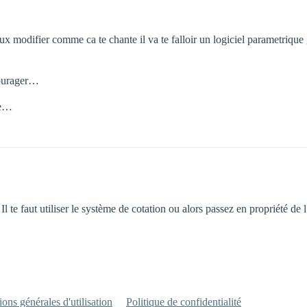
ux modifier comme ca te chante il va te falloir un logiciel parametriqu
courager…
re…
 Il te faut utiliser le système de cotation ou alors passez en propriété d
ons générales d'utilisation
Politique de confidentialité