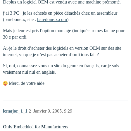
Deplus un logiciel OEM est vendu avec une machine prémonté.
j’ai 3 PC , je les achetés en pièce détachés chez un assembleur
(barebone-x, site :
baredone-x.com
).
Mais je leur est pris l’option montage (indiqué sur mes factue pour
30 e par ordi.
Ai-je le droit d’acheter des logiciels en version OEM sur des site
internet, vu que je n’est pas acheter d’ordi tous fait ?
Si, oui, connaissez vous un site du genre en français, car je suis
vraiement nul nul en anglais.
Merci de votre aide.
lemajor_1_1
2
Janvier 9, 2005, 9:29
O
nly
E
mbedded for
M
anufacturers