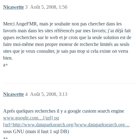
Nicawette
3
Août 5, 2008, 1:56
Merci AngeFMR, mais je souhaite non pas chercher dans les
favoris mais dans les sites référencés par mes favoris; j’ai déjà fait
qques recherches sur le web et je crois que la seule solution est de
faire moi-même mon propre moteur de recherche limités au seuls
sites que je veux consulter, je sais pas trop si cela existe on verra
bien.
a+
Nicawette
4
Août 5, 2008, 3:13
Après quelques recherches il y a google custom search engine
www.google.com…[/url] ou
[url=http://www.dataparksearch.org/]www.dataparksearch.org…
sous GNU (mais il faut 1 sql DB)
a+