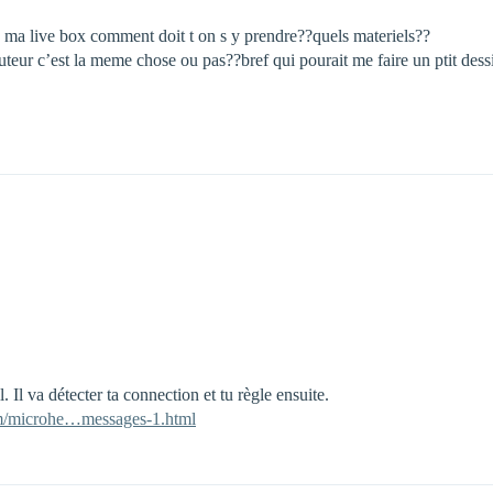
ia ma live box comment doit t on s y prendre??quels materiels??
t routeur c’est la meme chose ou pas??bref qui pourait me faire un ptit 
 Il va détecter ta connection et tu règle ensuite.
com/microhe…messages-1.html