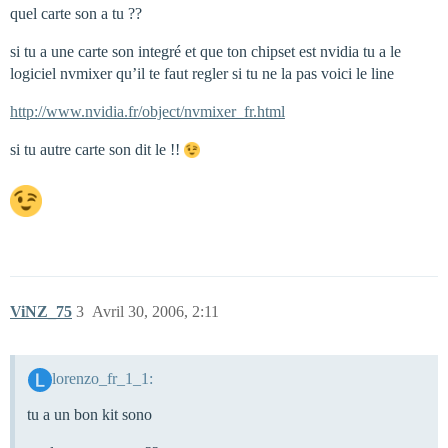
quel carte son a tu ??
si tu a une carte son integré et que ton chipset est nvidia tu a le
logiciel nvmixer qu’il te faut regler si tu ne la pas voici le line
http://www.nvidia.fr/object/nvmixer_fr.html
si tu autre carte son dit le !!
ViNZ_75
3
Avril 30, 2006, 2:11
lorenzo_fr_1_1:
tu a un bon kit sono