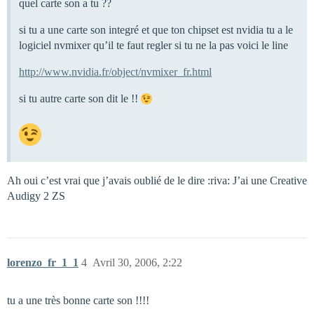
quel carte son a tu ??
si tu a une carte son integré et que ton chipset est nvidia tu a le
logiciel nvmixer qu’il te faut regler si tu ne la pas voici le line
http://www.nvidia.fr/object/nvmixer_fr.html
si tu autre carte son dit le !!
Ah oui c’est vrai que j’avais oublié de le dire :riva: J’ai une Creative
Audigy 2 ZS
lorenzo_fr_1_1
4
Avril 30, 2006, 2:22
tu a une très bonne carte son !!!!