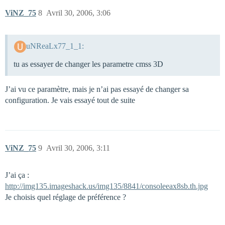
ViNZ_75
8
Avril 30, 2006, 3:06
uNReaLx77_1_1:
tu as essayer de changer les parametre cmss 3D
J’ai vu ce paramètre, mais je n’ai pas essayé de changer sa
configuration. Je vais essayé tout de suite
ViNZ_75
9
Avril 30, 2006, 3:11
J’ai ça :
http://img135.imageshack.us/img135/8841/consoleeax8sb.th.jpg
Je choisis quel réglage de préférence ?