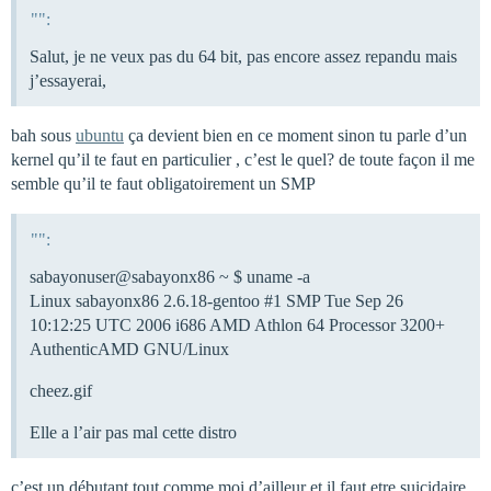
"":
Salut, je ne veux pas du 64 bit, pas encore assez repandu mais
j’essayerai,
bah sous
ubuntu
ça devient bien en ce moment sinon tu parle d’un
kernel qu’il te faut en particulier , c’est le quel? de toute façon il me
semble qu’il te faut obligatoirement un SMP
"":
sabayonuser@sabayonx86 ~ $ uname -a
Linux sabayonx86 2.6.18-gentoo
#1
SMP Tue Sep 26
10:12:25 UTC 2006 i686 AMD Athlon 64 Processor 3200+
AuthenticAMD GNU/Linux
cheez.gif
Elle a l’air pas mal cette distro
c’est un débutant tout comme moi d’ailleur et il faut etre suicidaire