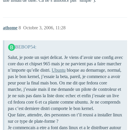
une install de base. Ca ne s’annonce pas "simple").
athome
8
Octobre 3, 2006, 11:28
BEBOP54:
Salut, je poste un sujet delicat. Je viens d’avoir une config avec
core duo et chipset 965 mais je ne parvient pas a faire marcher
n’importe qu’elle distri.
Ubuntu
bloque au demarrage, normal,
pas le bon kernel, j’essaie la beta, pareil, je commence a avoir
peur pour la final mais bon. On me dit que fedora core
marche, j’essaie mais il me demande un pilote de controleur et
je ne suis pas dans la liste donc echec et enfin j’essaie un live
cd fedora core 6 et ca plante comme ubuntu. Je ne comprends
pas c’est derniere distri comporte le bon kernel.
Que faire, attendre, des personnes on t’il reussi a installer linux
sur ce type de plate-forme ?
Je commencais a etre a font dans linux et a le distribuer autour