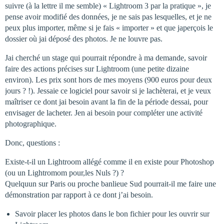
suivre (à la lettre il me semble) « Lightroom 3 par la pratique », je
pense avoir modifié des données, je ne sais pas lesquelles, et je ne
peux plus importer, même si je fais « importer » et que japerçois le
dossier où jai déposé des photos. Je ne louvre pas.
Jai cherché un stage qui pourrait répondre à ma demande, savoir
faire des actions précises sur Lightroom (une petite dizaine
environ). Les prix sont hors de mes moyens (900 euros pour deux
jours ? !). Jessaie ce logiciel pour savoir si je lachèterai, et je veux
maîtriser ce dont jai besoin avant la fin de la période dessai, pour
envisager de lacheter. Jen ai besoin pour compléter une activité
photographique.
Donc, questions :
Existe-t-il un Lightroom allégé comme il en existe pour Photoshop
(ou un Lightromom pour,les Nuls ?) ?
Quelquun sur Paris ou proche banlieue Sud pourrait-il me faire une
démonstration par rapport à ce dont j’ai besoin.
Savoir placer les photos dans le bon fichier pour les ouvrir sur