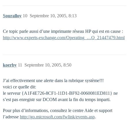
Souralloy
10
Septembre 10, 2005, 8:13
Ce topic parle aussi d’une imprimante réseau HP qui est en cause :
http://www.experts-exchange.com/Operating_…Q_21447479.html
koerby
11
Septembre 10, 2005, 8:50
J’ai effectivement une alerte dans la rubrique système!!!
voici ce quelle dit:
le serveur {A1F4E726-8CF1-11D1-BF92-0060081ED811} ne
s’est pas enregistr sur DCOM avant la fin du temps imparti.
Pour plus d’informations, consultez le centre Aide et support
l’adresse
http://go.microsoft.com/fwlink/events.asp
.