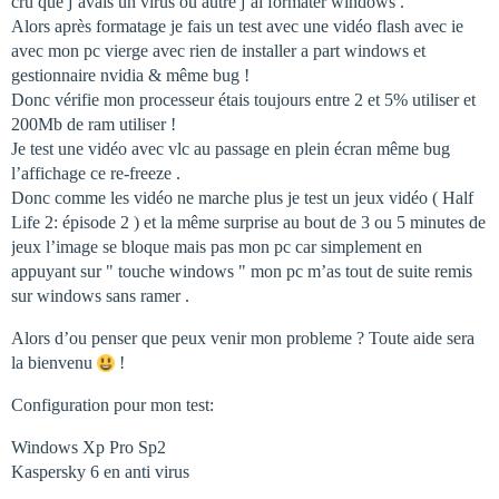
cru que j’avais un virus ou autre j’ai formater windows .
Alors après formatage je fais un test avec une vidéo flash avec ie
avec mon pc vierge avec rien de installer a part windows et
gestionnaire nvidia & même bug !
Donc vérifie mon processeur étais toujours entre 2 et 5% utiliser et
200Mb de ram utiliser !
Je test une vidéo avec vlc au passage en plein écran même bug
l’affichage ce re-freeze .
Donc comme les vidéo ne marche plus je test un jeux vidéo ( Half
Life 2: épisode 2 ) et la même surprise au bout de 3 ou 5 minutes de
jeux l’image se bloque mais pas mon pc car simplement en
appuyant sur " touche windows " mon pc m’as tout de suite remis
sur windows sans ramer .
Alors d’ou penser que peux venir mon probleme ? Toute aide sera
la bienvenu
!
Configuration pour mon test:
Windows Xp Pro Sp2
Kaspersky 6 en anti virus