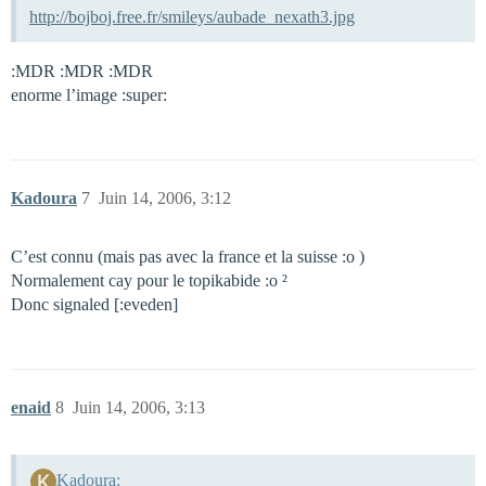
http://bojboj.free.fr/smileys/aubade_nexath3.jpg
:MDR :MDR :MDR
enorme l’image :super:
Kadoura
7
Juin 14, 2006, 3:12
C’est connu (mais pas avec la france et la suisse :o )
Normalement cay pour le topikabide :o ²
Donc signaled [:eveden]
enaid
8
Juin 14, 2006, 3:13
Kadoura: