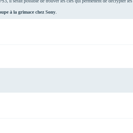
PS3, il serait possible de trouver les clés qui permettent de décrypter le
soupe à la grimace chez Sony
.