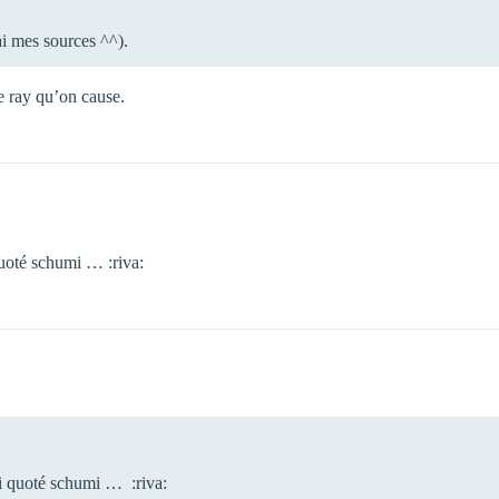
i mes sources ^^).
e ray qu’on cause.
 quoté schumi … :riva:
’ai quoté schumi … :riva: