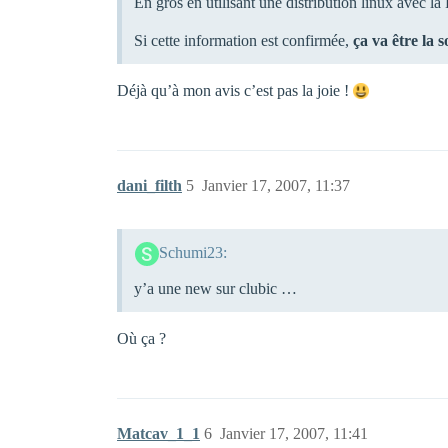
En gros en utilisant une distribution linux avec la 
Si cette information est confirmée,
ça va être la 
Déjà qu’à mon avis c’est pas la joie !
dani_filth
5
Janvier 17, 2007, 11:37
Schumi23:
y’a une new sur clubic …
Où ça ?
Matcav_1_1
6
Janvier 17, 2007, 11:41