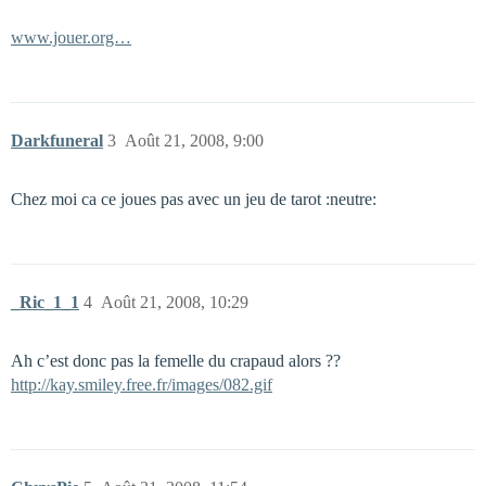
www.jouer.org…
Darkfuneral
3
Août 21, 2008, 9:00
Chez moi ca ce joues pas avec un jeu de tarot :neutre:
_Ric_1_1
4
Août 21, 2008, 10:29
Ah c’est donc pas la femelle du crapaud alors ??
http://kay.smiley.free.fr/images/082.gif