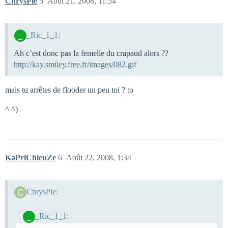
ChrysPie
5
Août 21, 2008, 11:54
_Ric_1_1:
Ah c’est donc pas la femelle du crapaud alors ??
http://kay.smiley.free.fr/images/082.gif
mais tu arrêtes de flooder un peu toi ? :o
^ ^)
KaPriChieuZe
6
Août 22, 2008, 1:34
ChrysPie:
_Ric_1_1: