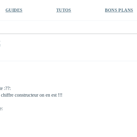
GUIDES
TUTOS
BONS PLANS
t
te :??:
 chiffre constructeur on en est !!!
e: