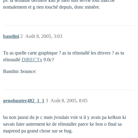
ps: la semaine dernière kan je men suis servie tout marché
nomalement et g rien touché depuis, donc mistère.
bandini
2
Août 8, 2005, 3:03
Tu as quelle carte graphique ? as tu réinstallé les drivers ? as tu
réinstallé
DIRECTx
9.0c?
Bandini :bounce:
genohunter482_1_1
3
Août 8, 2005, 8:05
ba non jaurai du je c mais jvoulais voir si il y avais pa kelkun ki
savais faire autrement ke de réinstaller parce ke bon o final sa
maprend pa grand chose sur se bug.