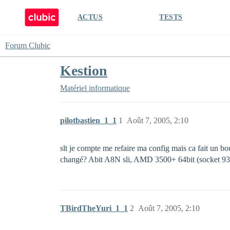
ACTUS
TESTS
Forum Clubic
Kestion
Matériel informatique
pilotbastien_1_1
1
Août 7, 2005, 2:10
slt je compte me refaire ma config mais ca fait un b
changé? Abit A8N sli, AMD 3500+ 64bit (socket 939) ,
TBirdTheYuri_1_1
2
Août 7, 2005, 2:10