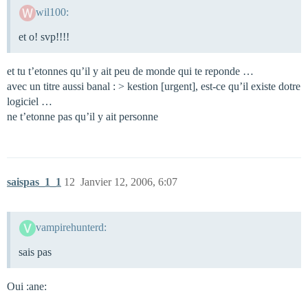
wil100:
et o! svp!!!!
et tu t’etonnes qu’il y ait peu de monde qui te reponde …
avec un titre aussi banal : > kestion [urgent], est-ce qu’il existe dotre
logiciel …
ne t’etonne pas qu’il y ait personne
saispas_1_1
12
Janvier 12, 2006, 6:07
vampirehunterd:
sais pas
Oui :ane: