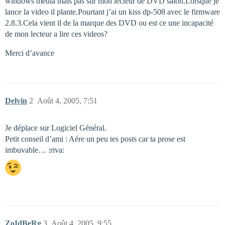
windows media mais pas sur mon lecteur de DVD salon.Lorsque je
lance la video il plante.Pourtant j’ai un kiss dp-508 avec le firmware
2.8.3.Cela vient il de la marque des DVD ou est ce une incapacité
de mon lecteur a lire ces videos?
Merci d’avance
Delvin
2
Août 4, 2005, 7:51
Je déplace sur Logiciel Général.
Petit conseil d’ami : Aére un peu tes posts car ta prose est
imbuvable… :riva:
ZoIdBeRg
3
Août 4, 2005, 9:55