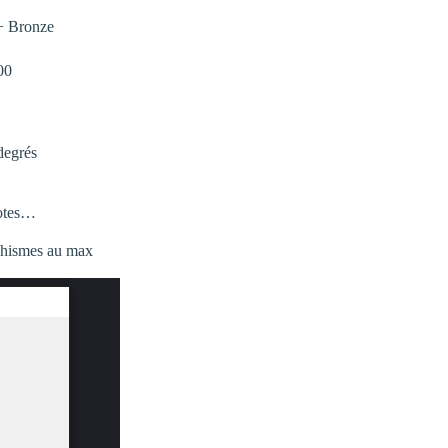
+ Bronze
00
degrés
lotes…
aphismes au max