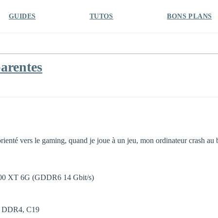
GUIDES
TUTOS
BONS PLANS
parentes
rienté vers le gaming, quand je joue à un jeu, mon ordinateur crash au 
600 XT 6G (GDDR6 14 Gbit/s)
z, DDR4, C19