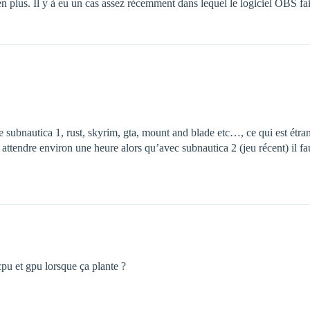
n plus. Il y à eu un cas assez récemment dans lequel le logiciel OBS fa
ubnautica 1, rust, skyrim, gta, mount and blade etc…, ce qui est étrang
attendre environ une heure alors qu’avec subnautica 2 (jeu récent) il fa
cpu et gpu lorsque ça plante ?