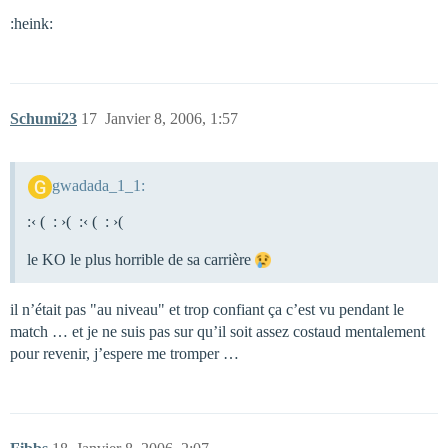
:heink:
Schumi23
17
Janvier 8, 2006, 1:57
gwadada_1_1:
:‹ ( : ›( :‹ ( : ›(
le KO le plus horrible de sa carrière
il n’était pas "au niveau" et trop confiant ça c’est vu pendant le
match … et je ne suis pas sur qu’il soit assez costaud mentalement
pour revenir, j’espere me tromper …