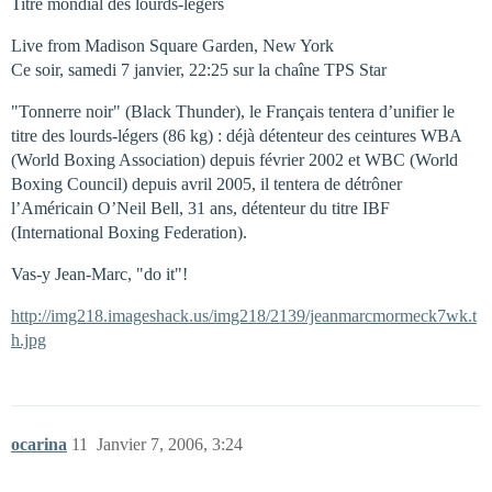
Titre mondial des lourds-légers
Live from Madison Square Garden, New York
Ce soir, samedi 7 janvier, 22:25 sur la chaîne TPS Star
"Tonnerre noir" (Black Thunder), le Français tentera d’unifier le
titre des lourds-légers (86 kg) : déjà détenteur des ceintures WBA
(World Boxing Association) depuis février 2002 et WBC (World
Boxing Council) depuis avril 2005, il tentera de détrôner
l’Américain O’Neil Bell, 31 ans, détenteur du titre IBF
(International Boxing Federation).
Vas-y Jean-Marc, "do it"!
http://img218.imageshack.us/img218/2139/jeanmarcmormeck7wk.t
h.jpg
ocarina
11
Janvier 7, 2006, 3:24