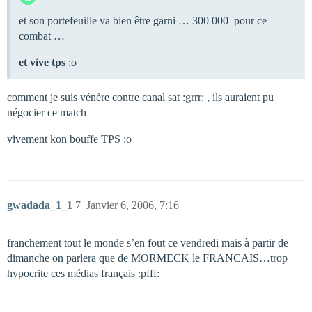
et son portefeuille va bien être garni … 300 000  pour ce
combat …
et vive tps
:o
comment je suis vénère contre canal sat :grrr: , ils auraient pu
négocier ce match
vivement kon bouffe TPS :o
gwadada_1_1
7
Janvier 6, 2006, 7:16
franchement tout le monde s’en fout ce vendredi mais à partir de
dimanche on parlera que de MORMECK le FRANCAIS…trop
hypocrite ces médias français :pfff: