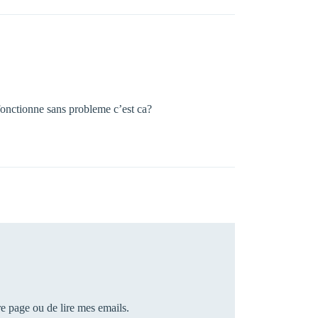
fonctionne sans probleme c’est ca?
re page ou de lire mes emails.