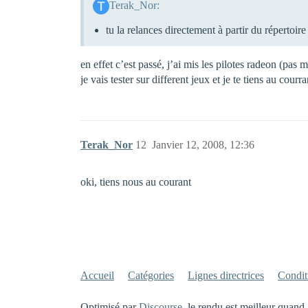
Terak_Nor:
tu la relances directement à partir du répertoire
en effet c’est passé, j’ai mis les pilotes radeon (pas m
je vais tester sur different jeux et je te tiens au courr
Terak_Nor
12
Janvier 12, 2008, 12:36
oki, tiens nous au courant
Accueil
Catégories
Lignes directrices
Conditi
Optimisé par
Discourse
, le rendu est meilleur quand 