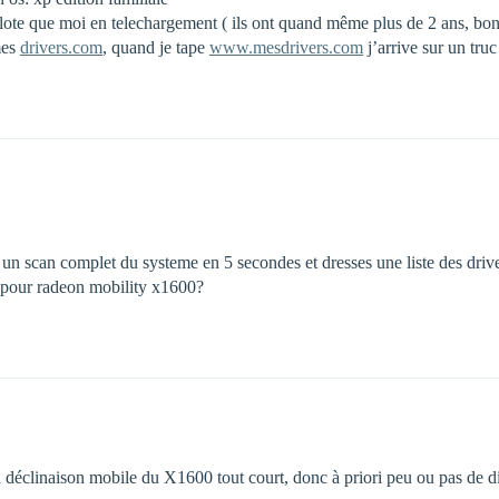
 pilote que moi en telechargement ( ils ont quand même plus de 2 ans, bon
mes
drivers.com
, quand je tape
www.mesdrivers.com
j’arrive sur un tru
 fais un scan complet du systeme en 5 secondes et dresses une liste des dr
e pour radeon mobility x1600?
a déclinaison mobile du X1600 tout court, donc à priori peu ou pas de dif