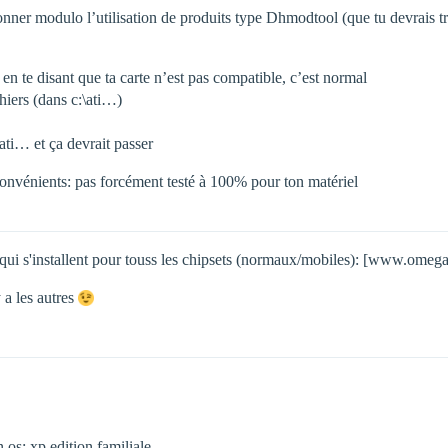
ctionner modulo l’utilisation de produits type Dhmodtool (que tu devrais
ter en te disant que ta carte n’est pas compatible, c’est normal
chiers (dans c:\ati…)
\ati… et ça devrait passer
convénients: pas forcément testé à 100% pour ton matériel
s qui s'installent pour touss les chipsets (normaux/mobiles): [www.omega
y a les autres
 os: xp edition familiale