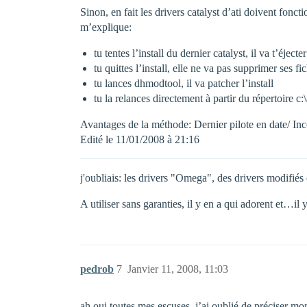
Sinon, en fait les drivers catalyst d’ati doivent fon
m’explique:
tu tentes l’install du dernier catalyst, il va t’éjec
tu quittes l’install, elle ne va pas supprimer ses fi
tu lances dhmodtool, il va patcher l’install
tu la relances directement à partir du répertoire c:
Avantages de la méthode: Dernier pilote en date/ In
Edité le 11/01/2008 à 21:16
j'oubliais: les drivers "Omega", des drivers modifié
A utiliser sans garanties, il y en a qui adorent et…il 
pedrob
7
Janvier 11, 2008, 11:03
ah oui toutes mes escuses, j’ai oublié de préciser mon