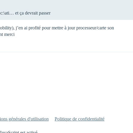
 c:\ati… et ça devrait passer
obility), j’en ai profité pour mettre à jour processeur/carte son
ant merci
ons générales d'utilisation
Politique de confidentialité
JavaScript est activé.