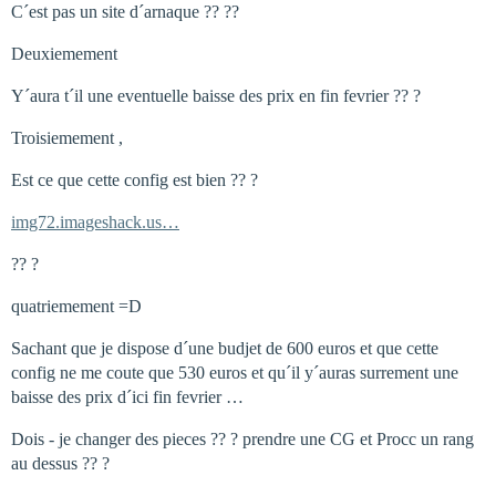
C´est pas un site d´arnaque ?? ??
Deuxiemement
Y´aura t´il une eventuelle baisse des prix en fin fevrier ?? ?
Troisiemement ,
Est ce que cette config est bien ?? ?
img72.imageshack.us…
?? ?
quatriemement =D
Sachant que je dispose d´une budjet de 600 euros et que cette
config ne me coute que 530 euros et qu´il y´auras surrement une
baisse des prix d´ici fin fevrier …
Dois - je changer des pieces ?? ? prendre une CG et Procc un rang
au dessus ?? ?