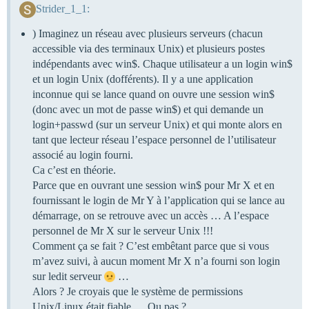
Strider_1_1:
) Imaginez un réseau avec plusieurs serveurs (chacun
accessible via des terminaux Unix) et plusieurs postes
indépendants avec win$. Chaque utilisateur a un login win$
et un login Unix (dofférents). Il y a une application
inconnue qui se lance quand on ouvre une session win$
(donc avec un mot de passe win$) et qui demande un
login+passwd (sur un serveur Unix) et qui monte alors en
tant que lecteur réseau l’espace personnel de l’utilisateur
associé au login fourni.
Ca c’est en théorie.
Parce que en ouvrant une session win$ pour Mr X et en
fournissant le login de Mr Y à l’application qui se lance au
démarrage, on se retrouve avec un accès … A l’espace
personnel de Mr X sur le serveur Unix !!!
Comment ça se fait ? C’est embêtant parce que si vous
m’avez suivi, à aucun moment Mr X n’a fourni son login
sur ledit serveur
…
Alors ? Je croyais que le système de permissions
Unix/Linux était fiable … Ou pas ?