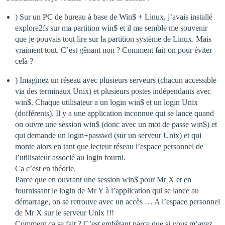
) Sur un PC de bureau à base de Win$ + Linux, j’avais installé
explore2fs sur ma partition win$ et il me semble me souvenir
que je pouvais tout lire sur la partition système de Linux. Mais
vraiment tout. C’est gênant non ? Comment fait-on pour éviter
celà ?
) Imaginez un réseau avec plusieurs serveurs (chacun accessible
via des terminaux Unix) et plusieurs postes indépendants avec
win$. Chaque utilisateur a un login win$ et un login Unix
(dofférents). Il y a une application inconnue qui se lance quand
on ouvre une session win$ (donc avec un mot de passe win$) et
qui demande un login+passwd (sur un serveur Unix) et qui
monte alors en tant que lecteur réseau l’espace personnel de
l’utilisateur associé au login fourni.
Ca c’est en théorie.
Parce que en ouvrant une session win$ pour Mr X et en
fournissant le login de Mr Y à l’application qui se lance au
démarrage, on se retrouve avec un accès … A l’espace personnel
de Mr X sur le serveur Unix !!!
Comment ça se fait ? C’est embêtant parce que si vous m’avez