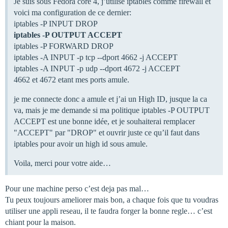
Je suis sous Fedora core 4, j’utilise iptables comme firewall et
voici ma configuration de ce dernier:
iptables -P INPUT DROP
iptables -P OUTPUT ACCEPT
iptables -P FORWARD DROP
iptables -A INPUT -p tcp --dport 4662 -j ACCEPT
iptables -A INPUT -p udp --dport 4672 -j ACCEPT
4662 et 4672 etant mes ports amule.
je me connecte donc a amule et j’ai un High ID, jusque la ca
va, mais je me demande si ma politique iptables -P OUTPUT
ACCEPT est une bonne idée, et je souhaiterai remplacer
"ACCEPT" par "DROP" et ouvrir juste ce qu’il faut dans
iptables pour avoir un high id sous amule.
Voila, merci pour votre aide…
Pour une machine perso c’est deja pas mal…
Tu peux toujours ameliorer mais bon, a chaque fois que tu voudras
utiliser une appli reseau, il te faudra forger la bonne regle… c’est
chiant pour la maison.