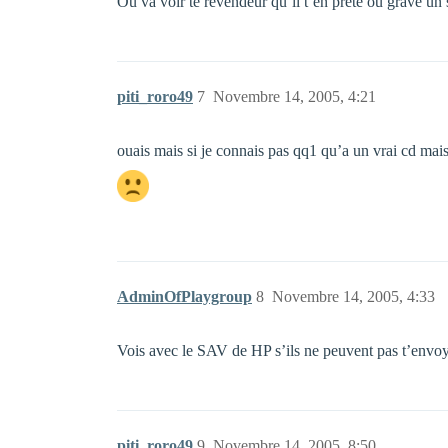
Ou va voir te revendeur qu’il t’en prête ou grave un 
piti_roro49
7
Novembre 14, 2005, 4:21
ouais mais si je connais pas qq1 qu’a un vrai cd 
AdminOfPlaygroup
8
Novembre 14, 2005, 4:33
Vois avec le SAV de HP s’ils ne peuvent pas t’envoy
piti_roro49
9
Novembre 14, 2005, 8:50