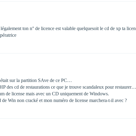
 légalement ton n° de licence est valable quelquesoit le cd de xp ta lice
opératrice
t était sur la partition SAve de ce PC…
HP des cd de restaurations ce que je trouve scandaleux pour restaurer
n num de license mais avec un CD uniquement de Windows.
d de Win non cracké et mon numéro de license marchera-t-il avec ?