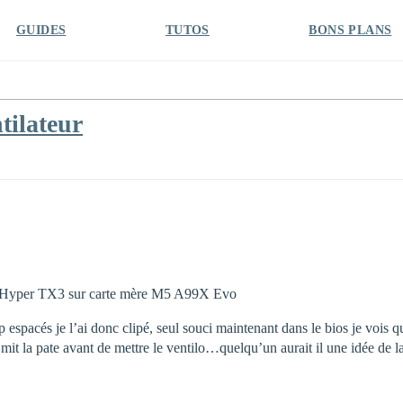
GUIDES
TUTOS
BONS PLANS
tilateur
eur Hyper TX3 sur carte mère M5 A99X Evo
op espacés je l’ai donc clipé, seul souci maintenant dans le bios je vois q
 mit la pate avant de mettre le ventilo…quelqu’un aurait il une idée de l