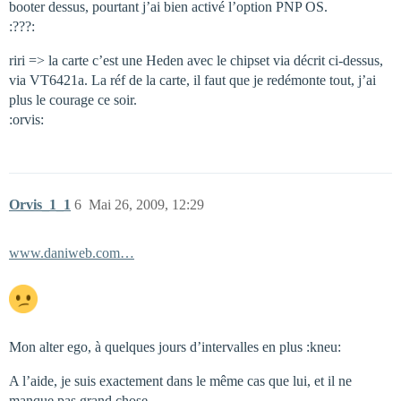
booter dessus, pourtant j’ai bien activé l’option PNP OS.
:???:
riri => la carte c’est une Heden avec le chipset via décrit ci-dessus,
via VT6421a. La réf de la carte, il faut que je redémonte tout, j’ai
plus le courage ce soir.
:orvis:
Orvis_1_1
6
Mai 26, 2009, 12:29
www.daniweb.com…
Mon alter ego, à quelques jours d’intervalles en plus :kneu:
A l’aide, je suis exactement dans le même cas que lui, et il ne
manque pas grand chose.