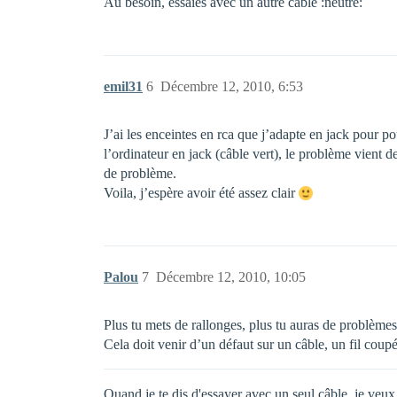
Au besoin, essaies avec un autre câble :neutre:
emil31
6
Décembre 12, 2010, 6:53
J’ai les enceintes en rca que j’adapte en jack pour po
l’ordinateur en jack (câble vert), le problème vient 
de problème.
Voila, j’espère avoir été assez clair
Palou
7
Décembre 12, 2010, 10:05
Plus tu mets de rallonges, plus tu auras de problème
Cela doit venir d’un défaut sur un câble, un fil coup
Quand je te dis d'essayer avec un seul câble, je ve