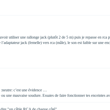
uvoir utiliser une rallonge jack (plutôt 2 de 5 m) puis je repasse en rca 
de l’adaptateur jack (femelle) vers rca (mâle), le son est faible sur une
s :neutre: c’est une évidence …
é ou une mauvaise soudure. Essaies de faire fonctionner tes enceintes av
ux dire "un câble RCA de chaque côté"