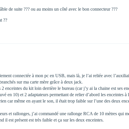
 câble de suite ??? ou au moins un côté avec le bon connecteur ???
t ??
lement connectée à mon pc en USB, mais là, je l’ai reliée avec l’auxiliai
 branchés sur ma carte mère grâce à deux jack.
2 enceintes du kit loin derrière le bureau (car j’y ai la chaine est ses e
uvé en 10) et 2 adaptateurs permettant de relier d’abord les enceintes à l
 rien car même en ayant le son, il était trop faible sur l’une des deux enc
eurs et rallonges, j’ai commandé une rallonge RCA de 10 mètres qui me p
 il est présent est très faible et ça sur les deux enceintes.