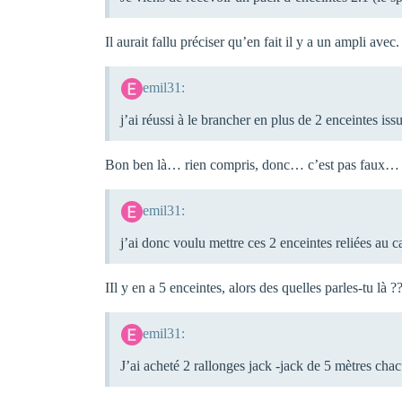
Il aurait fallu préciser qu’en fait il y a un ampli avec.
emil31:
j’ai réussi à le brancher en plus de 2 enceintes iss
Bon ben là… rien compris, donc… c’est pas faux…
emil31:
j’ai donc voulu mettre ces 2 enceintes reliées au ca
IIl y en a 5 enceintes, alors des quelles parles-tu là ?
emil31:
J’ai acheté 2 rallonges jack -jack de 5 mètres chac