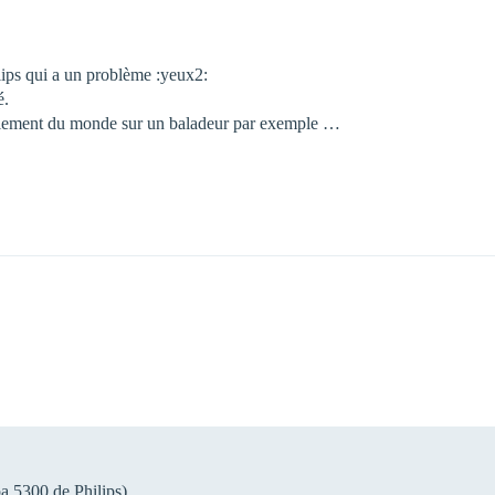
ips qui a un problème :yeux2:
é.
implement du monde sur un baladeur par exemple …
pa 5300 de Philips)