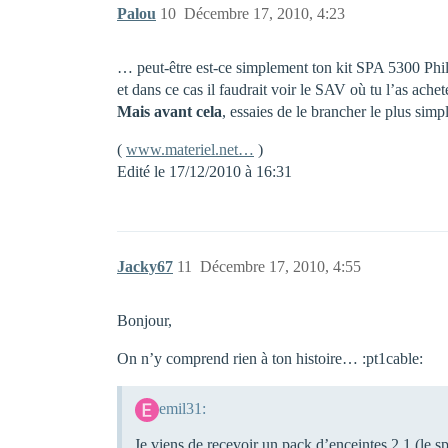
Palou
10
Décembre 17, 2010, 4:23
… peut-être est-ce simplement ton kit SPA 5300 Phil
et dans ce cas il faudrait voir le SAV où tu l’as achet
Mais avant cela
, essaies de le brancher le plus s
(
www.materiel.net…
)
Edité le 17/12/2010 à 16:31
Jacky67
11
Décembre 17, 2010, 4:55
Bonjour,
On n’y comprend rien à ton histoire… :pt1cable:
emil31:
Je viens de recevoir un pack d’enceintes 2.1 (le s