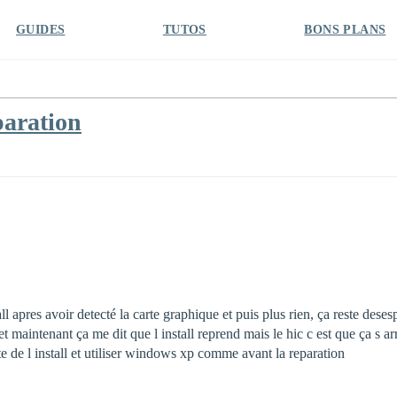
GUIDES
TUTOS
BONS PLANS
paration
tall apres avoir detecté la carte graphique et puis plus rien, ça reste des
 et maintenant ça me dit que l install reprend mais le hic c est que ça s a
te de l install et utiliser windows xp comme avant la reparation