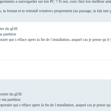
portantes a sauvegarder sur ton PC ? Si oui, cour chez ton meilleur ami 
, tu format et tu reinstall windows proprement (au passage, tu fait un
rter du gf38
a partition
raire qui s efface apres la fin de l installation, auquel cas je pense qu il 
porter du gf38
 ma partition
mporaire qui s efface apres la fin de l installation, auquel cas je pense qu 