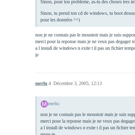
Sinon, pour ton probleme, as-tu des choses tres im
Sinon, tu prend ton cd de windows, tu boot dessus
pour les données ^^)
non je ne connais pas le moustoir mais je suis suppo
merci pour la reponse mais je ne veux pas degager m
a l install de windows n exite t il pas un fichier tempo
je
merlu
4
Décembre 3, 2005, 12:13
merlu:
non je ne connais pas le moustoir mais je suis sup
merci pour la reponse mais je ne veux pas degager
a l install de windows n exite t il pas un fichier te
reves-je