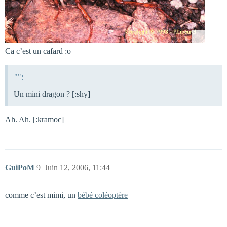
Ca c’est un cafard :o
"":
Un mini dragon ? [:shy]
Ah. Ah. [:kramoc]
GuiPoM
9
Juin 12, 2006, 11:44
comme c’est mimi, un
bébé coléoptère