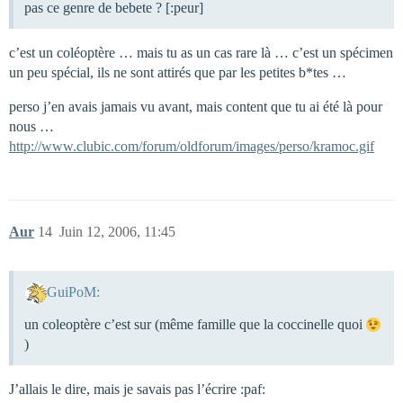
pas ce genre de bebete ? [:peur]
c’est un coléoptère … mais tu as un cas rare là … c’est un spécimen
un peu spécial, ils ne sont attirés que par les petites b*tes …
perso j’en avais jamais vu avant, mais content que tu ai été là pour
nous …
http://www.clubic.com/forum/oldforum/images/perso/kramoc.gif
Aur
14
Juin 12, 2006, 11:45
GuiPoM:
un coleoptère c’est sur (même famille que la coccinelle quoi
)
J’allais le dire, mais je savais pas l’écrire :paf: