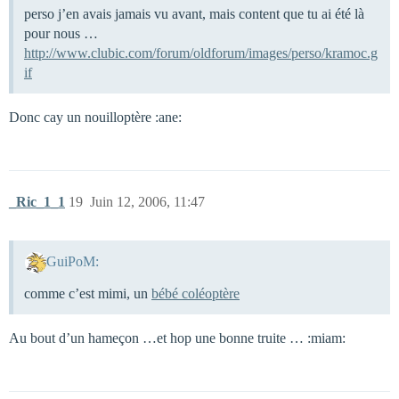
perso j’en avais jamais vu avant, mais content que tu ai été là
pour nous …
http://www.clubic.com/forum/oldforum/images/perso/kramoc.g
if
Donc cay un nouilloptère :ane:
_Ric_1_1
19
Juin 12, 2006, 11:47
GuiPoM:
comme c’est mimi, un
bébé coléoptère
Au bout d’un hameçon …et hop une bonne truite … :miam: