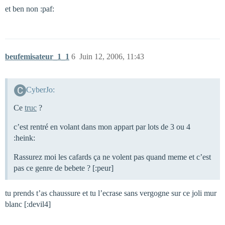
et ben non :paf:
beufemisateur_1_1
6
Juin 12, 2006, 11:43
CyberJo:
Ce
truc
?
c’est rentré en volant dans mon appart par lots de 3 ou 4
:heink:
Rassurez moi les cafards ça ne volent pas quand meme et c’est
pas ce genre de bebete ? [:peur]
tu prends t’as chaussure et tu l’ecrase sans vergogne sur ce joli mur
blanc [:devil4]