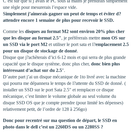
C’est sur que si j’avais le PC sous la mains je prendrais simplement
une règle pour mesurerais l’espace vide.
Simplement j’aimerais gagner un peut de temps et éviter d?
attendre encore 1 semaine de plus pour recevoir le SSD.
Comme les
disques au format M2 sont environ 20% plus cher
que les disque au format 2.5"
, je préférerais mettre
mon OS sur
un SSD via le port M2
et utiliser le port sata et l?
emplacement 2.5
pour un disque de stockage de donné
.
Disque que j?achèterais d’ici 6-12 mois et qui serra de plus grande
capacité que le disque système, donc plus cher,
donc bien plus
intéressant d’achat sur du 2.5
".
D’autre part j’ai un disque mécanique de 1to livré avec la machine
qui pourra me dépannera le temps de l?attente du SSD de donné. (
installer un SSD sur le port Sata 2.5" et remplacer ce disque
mécanique, c’est limiter le volume globale au seul volume du
disque SSD OS que je compte prendre (pour limité les dépenses)
relativement petit, de l’ordre de 128 à 256go)
Donc pour recentré sur ma question de départ, le SSD en
photo dans le dell c’est un 2260DS ou un 2280SS ?