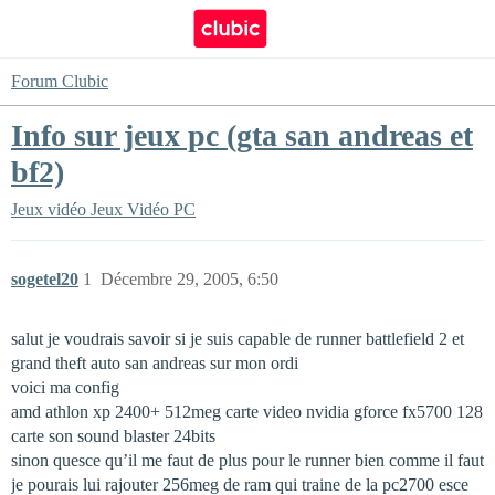
Forum Clubic
Info sur jeux pc (gta san andreas et
bf2)
Jeux vidéo
Jeux Vidéo PC
sogetel20
1
Décembre 29, 2005, 6:50
salut je voudrais savoir si je suis capable de runner battlefield 2 et
grand theft auto san andreas sur mon ordi
voici ma config
amd athlon xp 2400+ 512meg carte video nvidia gforce fx5700 128
carte son sound blaster 24bits
sinon quesce qu’il me faut de plus pour le runner bien comme il faut
je pourais lui rajouter 256meg de ram qui traine de la pc2700 esce