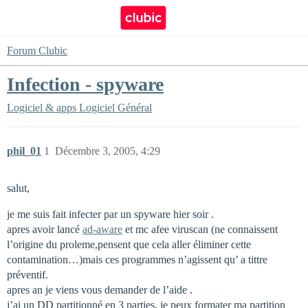
Forum Clubic
Infection - spyware
Logiciel & apps
Logiciel Général
phil_01
1
Décembre 3, 2005, 4:29
salut,
je me suis fait infecter par un spyware hier soir .
apres avoir lancé
ad-aware
et mc afee viruscan (ne connaissent
l’origine du proleme,pensent que cela aller éliminer cette
contamination…)mais ces programmes n’agissent qu’ a tittre
préventif.
apres an je viens vous demander de l’aide .
j’ai un DD partitionné en 3 parties, je peux formater ma partition