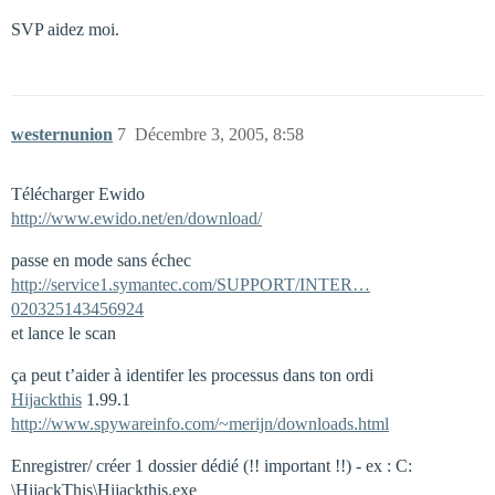
SVP aidez moi.
westernunion
7
Décembre 3, 2005, 8:58
Télécharger Ewido
http://www.ewido.net/en/download/
passe en mode sans échec
http://service1.symantec.com/SUPPORT/INTER…
020325143456924
et lance le scan
ça peut t’aider à identifer les processus dans ton ordi
Hijackthis
1.99.1
http://www.spywareinfo.com/~merijn/downloads.html
Enregistrer/ créer 1 dossier dédié (!! important !!) - ex : C:
\HijackThis\Hijackthis.exe