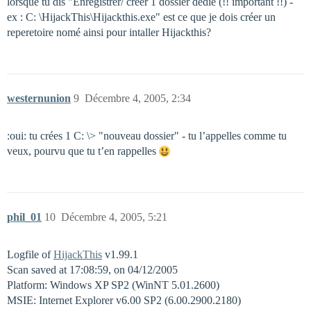
lorsque tu dis "Enregistrer/ créer 1 dossier dédié (!! important !!) -
ex : C: \HijackThis\Hijackthis.exe" est ce que je dois créer un
reperetoire nomé ainsi pour intaller Hijackthis?
westernunion
9
Décembre 4, 2005, 2:34
:oui: tu crées 1 C: \> "nouveau dossier" - tu l’appelles comme tu
veux, pourvu que tu t’en rappelles
phil_01
10
Décembre 4, 2005, 5:21
Logfile of
HijackThis
v1.99.1
Scan saved at 17:08:59, on 04/12/2005
Platform: Windows XP SP2 (WinNT 5.01.2600)
MSIE: Internet Explorer v6.00 SP2 (6.00.2900.2180)