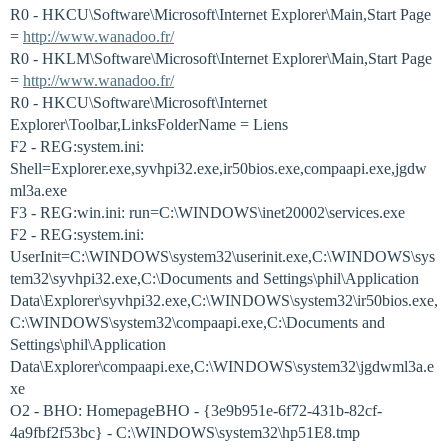
R0 - HKCU\Software\Microsoft\Internet Explorer\Main,Start Page
=
http://www.wanadoo.fr/
R0 - HKLM\Software\Microsoft\Internet Explorer\Main,Start Page
=
http://www.wanadoo.fr/
R0 - HKCU\Software\Microsoft\Internet
Explorer\Toolbar,LinksFolderName = Liens
F2 - REG:system.ini:
Shell=Explorer.exe,syvhpi32.exe,ir50bios.exe,compaapi.exe,jgdw
ml3a.exe
F3 - REG:win.ini: run=C:\WINDOWS\inet20002\services.exe
F2 - REG:system.ini:
UserInit=C:\WINDOWS\system32\userinit.exe,C:\WINDOWS\sys
tem32\syvhpi32.exe,C:\Documents and Settings\phil\Application
Data\Explorer\syvhpi32.exe,C:\WINDOWS\system32\ir50bios.exe,
C:\WINDOWS\system32\compaapi.exe,C:\Documents and
Settings\phil\Application
Data\Explorer\compaapi.exe,C:\WINDOWS\system32\jgdwml3a.e
xe
O2 - BHO: HomepageBHO - {3e9b951e-6f72-431b-82cf-
4a9fbf2f53bc} - C:\WINDOWS\system32\hp51E8.tmp