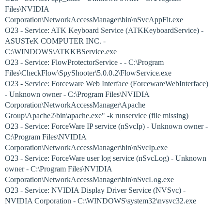
Files\NVIDIA
Corporation\NetworkAccessManager\bin\nSvcAppFlt.exe
O23 - Service: ATK Keyboard Service (ATKKeyboardService) -
ASUSTeK COMPUTER INC. -
C:\WINDOWS\ATKKBService.exe
O23 - Service: FlowProtectorService - - C:\Program
Files\CheckFlow\SpyShooter\5.0.0.2\FlowService.exe
O23 - Service: Forceware Web Interface (ForcewareWebInterface)
- Unknown owner - C:\Program Files\NVIDIA
Corporation\NetworkAccessManager\Apache
Group\Apache2\bin\apache.exe" -k runservice (file missing)
O23 - Service: ForceWare IP service (nSvcIp) - Unknown owner -
C:\Program Files\NVIDIA
Corporation\NetworkAccessManager\bin\nSvcIp.exe
O23 - Service: ForceWare user log service (nSvcLog) - Unknown
owner - C:\Program Files\NVIDIA
Corporation\NetworkAccessManager\bin\nSvcLog.exe
O23 - Service: NVIDIA Display Driver Service (NVSvc) -
NVIDIA Corporation - C:\WINDOWS\system32\nvsvc32.exe