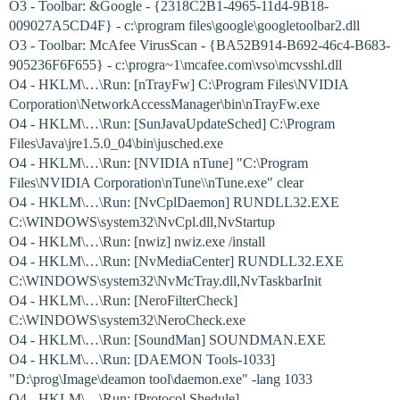
O3 - Toolbar: &Google - {2318C2B1-4965-11d4-9B18-
009027A5CD4F} - c:\program files\google\googletoolbar2.dll
O3 - Toolbar: McAfee VirusScan - {BA52B914-B692-46c4-B683-
905236F6F655} - c:\progra~1\mcafee.com\vso\mcvsshl.dll
O4 - HKLM\…\Run: [nTrayFw] C:\Program Files\NVIDIA
Corporation\NetworkAccessManager\bin\nTrayFw.exe
O4 - HKLM\…\Run: [SunJavaUpdateSched] C:\Program
Files\Java\jre1.5.0_04\bin\jusched.exe
O4 - HKLM\…\Run: [NVIDIA nTune] "C:\Program
Files\NVIDIA Corporation\nTune\\nTune.exe" clear
O4 - HKLM\…\Run: [NvCplDaemon] RUNDLL32.EXE
C:\WINDOWS\system32\NvCpl.dll,NvStartup
O4 - HKLM\…\Run: [nwiz] nwiz.exe /install
O4 - HKLM\…\Run: [NvMediaCenter] RUNDLL32.EXE
C:\WINDOWS\system32\NvMcTray.dll,NvTaskbarInit
O4 - HKLM\…\Run: [NeroFilterCheck]
C:\WINDOWS\system32\NeroCheck.exe
O4 - HKLM\…\Run: [SoundMan] SOUNDMAN.EXE
O4 - HKLM\…\Run: [DAEMON Tools-1033]
"D:\prog\Image\deamon tool\daemon.exe" -lang 1033
O4 - HKLM\…\Run: [Protocol Shedule]