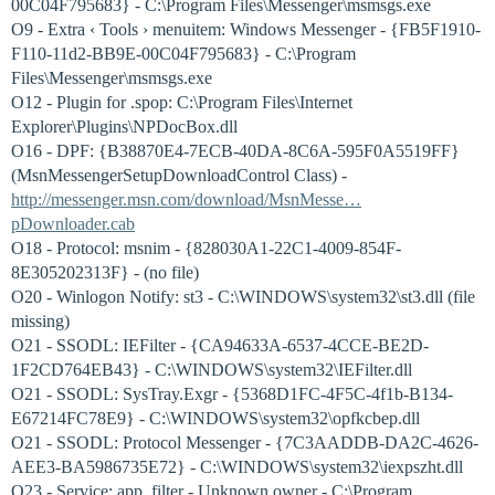
00C04F795683} - C:\Program Files\Messenger\msmsgs.exe
O9 - Extra ‹ Tools › menuitem: Windows Messenger - {FB5F1910-
F110-11d2-BB9E-00C04F795683} - C:\Program
Files\Messenger\msmsgs.exe
O12 - Plugin for .spop: C:\Program Files\Internet
Explorer\Plugins\NPDocBox.dll
O16 - DPF: {B38870E4-7ECB-40DA-8C6A-595F0A5519FF}
(MsnMessengerSetupDownloadControl Class) -
http://messenger.msn.com/download/MsnMesse…
pDownloader.cab
O18 - Protocol: msnim - {828030A1-22C1-4009-854F-
8E305202313F} - (no file)
O20 - Winlogon Notify: st3 - C:\WINDOWS\system32\st3.dll (file
missing)
O21 - SSODL: IEFilter - {CA94633A-6537-4CCE-BE2D-
1F2CD764EB43} - C:\WINDOWS\system32\IEFilter.dll
O21 - SSODL: SysTray.Exgr - {5368D1FC-4F5C-4f1b-B134-
E67214FC78E9} - C:\WINDOWS\system32\opfkcbep.dll
O21 - SSODL: Protocol Messenger - {7C3AADDB-DA2C-4626-
AEE3-BA5986735E72} - C:\WINDOWS\system32\iexpszht.dll
O23 - Service: app_filter - Unknown owner - C:\Program