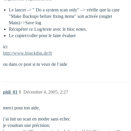
Le lancer -> " Do a system scan only" –> vérifie que la case
"Make Backups before fixing items" soit activée (onglet
Main)>>Save log
Récupérer ce Log/texte avec le bloc notes.
Le copier/coller pour le faire évaluer
ici
http://www.hijackthis.de/fr
ou dans ce post si tu veux de l’aide
phil_01
8
Décembre 4, 2005, 2:27
merci pour ton aide,
j’ai fait un scan en modre sans echec
je voudrais une précision;