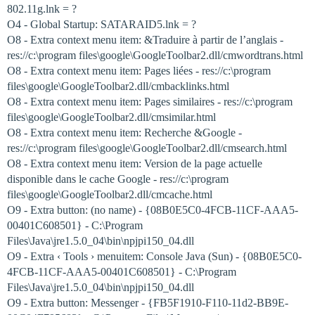
802.11g.lnk = ?
O4 - Global Startup: SATARAID5.lnk = ?
O8 - Extra context menu item: &Traduire à partir de l’anglais -
res://c:\program files\google\GoogleToolbar2.dll/cmwordtrans.html
O8 - Extra context menu item: Pages liées - res://c:\program
files\google\GoogleToolbar2.dll/cmbacklinks.html
O8 - Extra context menu item: Pages similaires - res://c:\program
files\google\GoogleToolbar2.dll/cmsimilar.html
O8 - Extra context menu item: Recherche &Google -
res://c:\program files\google\GoogleToolbar2.dll/cmsearch.html
O8 - Extra context menu item: Version de la page actuelle
disponible dans le cache Google - res://c:\program
files\google\GoogleToolbar2.dll/cmcache.html
O9 - Extra button: (no name) - {08B0E5C0-4FCB-11CF-AAA5-
00401C608501} - C:\Program
Files\Java\jre1.5.0_04\bin\npjpi150_04.dll
O9 - Extra ‹ Tools › menuitem: Console Java (Sun) - {08B0E5C0-
4FCB-11CF-AAA5-00401C608501} - C:\Program
Files\Java\jre1.5.0_04\bin\npjpi150_04.dll
O9 - Extra button: Messenger - {FB5F1910-F110-11d2-BB9E-