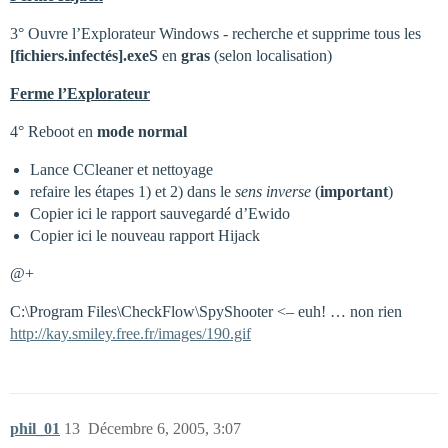
3° Ouvre l’Explorateur Windows - recherche et supprime tous les
[fichiers.infectés].exeS
en
gras
(selon localisation)
Ferme l’Explorateur
4° Reboot en
mode normal
Lance CCleaner et nettoyage
refaire les étapes 1) et 2) dans le
sens inverse
(
important
)
Copier ici le rapport sauvegardé d’Ewido
Copier ici le nouveau rapport Hijack
@+
C:\Program Files\CheckFlow\SpyShooter <– euh! … non rien
http://kay.smiley.free.fr/images/190.gif
phil_01
13
Décembre 6, 2005, 3:07