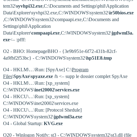
tem32\
syvhpi32.exe
,C:\Documents and Settings\phil\Application
Data\Explorer\syvhpi32.exe,C:\WINDOWS\system32\
ir50bios.exe
,C:\WINDOWS\system32\compaapi.exe,C:\Documents and
Settings\phil\Application
Data\Explorer\
compaapi.exe
,C:\WINDOWS\system32\
jgdwml3a.
exe
<– :pfff:
O2 - BHO: HomepageBHO - {3e9b951e-6f72-431b-82cf-
4a9fbf2f53bc} - C:\WINDOWS\system32\
hp51E8.tmp
O4 - HKLM\…\Run: [SpyAxe] C:\
Program
Files
\
SpyAxe
\
spyaxe.exe
/h <– supp le dossier complet SpyAxe
O4 - HKLM\…\Run: [xp_system]
C:\WINDOWS\
inet20002\services.exe
O4 - HKCU\…\Run: [xp_system]
C:\WINDOWS\inet20002\services.exe
O4 - HKCU\…\Run: [Protocol Shedule]
C:\WINDOWS\system32\
jgdwml3a.exe
O4 - Global Startup:
KVG.exe
O20 - Winlogon Notify: st3 - C:\WINDOWS\system32\st3.dll (file