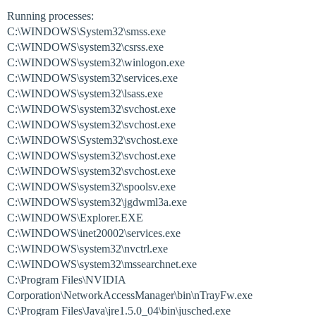
Running processes:
C:\WINDOWS\System32\smss.exe
C:\WINDOWS\system32\csrss.exe
C:\WINDOWS\system32\winlogon.exe
C:\WINDOWS\system32\services.exe
C:\WINDOWS\system32\lsass.exe
C:\WINDOWS\system32\svchost.exe
C:\WINDOWS\system32\svchost.exe
C:\WINDOWS\System32\svchost.exe
C:\WINDOWS\system32\svchost.exe
C:\WINDOWS\system32\svchost.exe
C:\WINDOWS\system32\spoolsv.exe
C:\WINDOWS\system32\jgdwml3a.exe
C:\WINDOWS\Explorer.EXE
C:\WINDOWS\inet20002\services.exe
C:\WINDOWS\system32\nvctrl.exe
C:\WINDOWS\system32\mssearchnet.exe
C:\Program Files\NVIDIA
Corporation\NetworkAccessManager\bin\nTrayFw.exe
C:\Program Files\Java\jre1.5.0_04\bin\jusched.exe