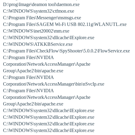
D:\prog\Image\deamon tool\daemon.exe
C:\WINDOWS\system32\ctfmon.exe
C:\Program Files\Messenger\msmsgs.exe
C:\Program Files\SAGEM Wi-Fi USB 802.11g\WLANUTL.exe
C:\WINDOWS\inet20002\mm.exe
C:\WINDOWS\system32\dllcache\IExplore.exe
C:\WINDOWS\ATKKBService.exe
C:\Program Files\CheckFlow\SpyShooter\5.0.0.2\FlowService.exe
C:\Program Files\NVIDIA
Corporation\NetworkAccessManager\Apache
Group\Apache2\bin\apache.exe
C:\Program Files\NVIDIA
Corporation\NetworkAccessManager\bin\nSvcIp.exe
C:\Program Files\NVIDIA
Corporation\NetworkAccessManager\Apache
Group\Apache2\bin\apache.exe
C:\WINDOWS\system32\dllcache\IExplore.exe
C:\WINDOWS\system32\dllcache\IExplore.exe
C:\WINDOWS\system32\dllcache\IExplore.exe
C:\WINDOWS\system32\dllcache\IExplore.exe