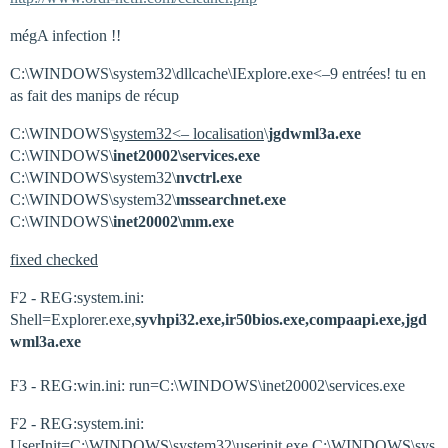
mégA infection !!
C:\WINDOWS\system32\dllcache\IExplore.exe<–9 entrées! tu en
as fait des manips de récup
C:\WINDOWS\
system32<– localisation
\
jgdwml3a.exe
C:\WINDOWS\
inet20002\services.exe
C:\WINDOWS\system32\
nvctrl.exe
C:\WINDOWS\system32\
mssearchnet.exe
C:\WINDOWS\
inet20002\mm.exe
fixed checked
F2 - REG:system.ini:
Shell=Explorer.exe,
syvhpi32.exe,ir50bios.exe,compaapi.exe,jgd
wml3a.exe
F3 - REG:win.ini: run=C:\WINDOWS\inet20002\services.exe
F2 - REG:system.ini:
UserInit=C:\WINDOWS\system32\userinit.exe,C:\WINDOWS\sys