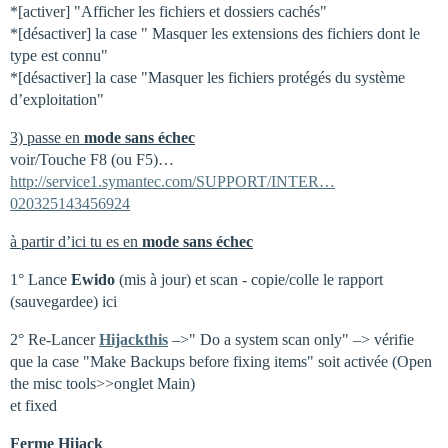
*[activer] "Afficher les fichiers et dossiers cachés"
*[désactiver] la case " Masquer les extensions des fichiers dont le
type est connu"
*[désactiver] la case "Masquer les fichiers protégés du système
d’exploitation"
3) passe en
mode sans échec
voir/Touche F8 (ou F5)…
http://service1.symantec.com/SUPPORT/INTER…
020325143456924
à partir d’ici tu es en
mode sans échec
1° Lance
Ewido
(mis à jour) et scan - copie/colle le rapport
(sauvegardee) ici
2° Re-Lancer
Hijackthis
–>" Do a system scan only" –> vérifie
que la case "Make Backups before fixing items" soit activée (Open
the misc tools>>onglet Main)
et fixed
Ferme Hijack