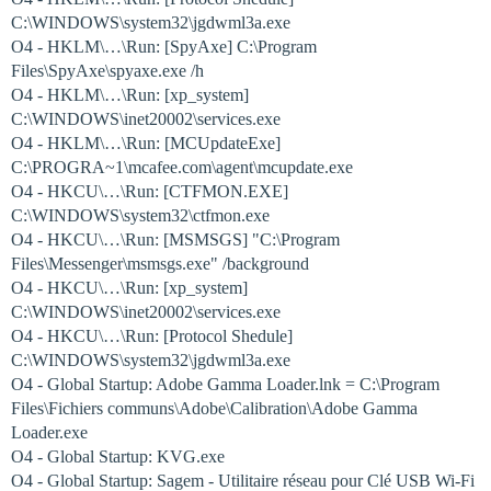
C:\WINDOWS\system32\jgdwml3a.exe
O4 - HKLM\…\Run: [SpyAxe] C:\Program
Files\SpyAxe\spyaxe.exe /h
O4 - HKLM\…\Run: [xp_system]
C:\WINDOWS\inet20002\services.exe
O4 - HKLM\…\Run: [MCUpdateExe]
C:\PROGRA~1\mcafee.com\agent\mcupdate.exe
O4 - HKCU\…\Run: [CTFMON.EXE]
C:\WINDOWS\system32\ctfmon.exe
O4 - HKCU\…\Run: [MSMSGS] "C:\Program
Files\Messenger\msmsgs.exe" /background
O4 - HKCU\…\Run: [xp_system]
C:\WINDOWS\inet20002\services.exe
O4 - HKCU\…\Run: [Protocol Shedule]
C:\WINDOWS\system32\jgdwml3a.exe
O4 - Global Startup: Adobe Gamma Loader.lnk = C:\Program
Files\Fichiers communs\Adobe\Calibration\Adobe Gamma
Loader.exe
O4 - Global Startup: KVG.exe
O4 - Global Startup: Sagem - Utilitaire réseau pour Clé USB Wi-Fi