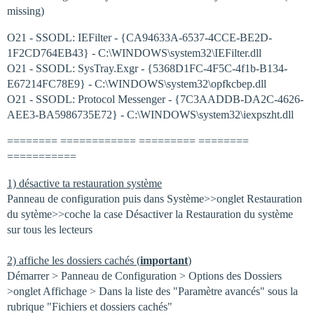
missing)
O21 - SSODL: IEFilter - {CA94633A-6537-4CCE-BE2D-
1F2CD764EB43} - C:\WINDOWS\system32\IEFilter.dll
O21 - SSODL: SysTray.Exgr - {5368D1FC-4F5C-4f1b-B134-
E67214FC78E9} - C:\WINDOWS\system32\opfkcbep.dll
O21 - SSODL: Protocol Messenger - {7C3AADDB-DA2C-4626-
AEE3-BA5986735E72} - C:\WINDOWS\system32\iexpszht.dll
======== ============ ========= ========
===========
1) désactive ta restauration système
Panneau de configuration puis dans Système>>onglet Restauration
du sytème>>coche la case Désactiver la Restauration du système
sur tous les lecteurs
2) affiche les dossiers cachés (
important
)
Démarrer > Panneau de Configuration > Options des Dossiers
>onglet Affichage > Dans la liste des "Paramètre avancés" sous la
rubrique "Fichiers et dossiers cachés"