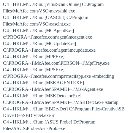
O4 - HKLM\…\Run: [VirusScan Online] C:\Program
Files\McAfee.com\VSO\mcvsshld.exe
O4 - HKLM\…\Run: [OASClnt] C:\Program
Files\McAfee.com\VSO\oasclnt.exe
O4 - HKLM\…\Run: [MCAgentExe]
c:\PROGRA~1\mcafee.com\agent\mcagent.exe
O4 - HKLM\…\Run: [MCUpdateExe]
C:\PROGRA~1\mcafee.com\agent\mcupdate.exe
O4 - HKLM\…\Run: [MPFExe]
C:\PROGRA~1\McAfee.com\PERSON~1\MpfTray.exe
O4 - HKLM\…\Run: [MPSExe]
c:\PROGRA~1\mcafee.com\mps\mscifapp.exe /embedding
O4 - HKLM\…\Run: [MSKAGENTEXE]
C:\PROGRA~1\McAfee\SPAMKI~1\MskAgent.exe
O4 - HKLM\…\Run: [MSKDetectorExe]
C:\PROGRA~1\McAfee\SPAMKI~1\MSKDetct.exe /startup
O4 - HKLM\…\Run: [SBDrvDet] C:\Program Files\Creative\SB
Drive Det\SBDrvDet.exe /r
O4 - HKLM\…\Run: [ASUS Probe] D:\Program
Files\ASUS\Probe\AsusProb.exe