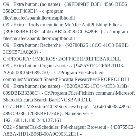
O9 - Extra button: (no name) - {39FD89BF-D3F1-45b6-BB56-
3582CCF489E1} - c:\program
files\mcafee\spamkiller\mcapfbho.dll
O9 - Extra ‹ Tools › menuitem: McAfee AntiPhishing Filter -
{39FD89BF-D3F1-45b6-BB56-3582CCF489E1} - c:\program
files\mcafee\spamkiller\mcapfbho.dll
O9 - Extra button: Recherche - {92780B25-18CC-41C8-B9BE-
3C9C571A8263} -
C:\PROGRA~1\MICROS~2\OFFICE11\REFIEBAR.DLL
O9 - Extra button: Organise-notes - {9455301C-CF6B-11D3-
A266-00C04F689C50} - C:\Program Files\Fichiers
communs\Microsoft Shared\Encarta Researcher\EROPROJ.DLL
O9 - Extra button: (no name) - {B205A35E-1FC4-4CE3-818B-
899DBBB3388C} - C:\Program Files\Fichiers communs\Microsoft
Shared\Encarta Search Bar\ENCSBAR.DLL
O17 - HKLM\System\CCS\Services\Tcpip\…\{64E04038-4895-
489C-9386-1203EBF17F4E}: NameServer =
192.168.1.1,130.244.127.161
O22 - SharedTaskScheduler: Pré-chargeur Browseui - {438755C2-
A8BA-11D1-B96B-00A0C90312E1} -