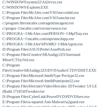
C:\WINDOWS\system32\Ati2evxx.exe
C:\WINDOWS\Explorer.EXE
C:\Program Files\McAfee.com\VSO\mcvsshld.exe
C:\Program Files\McAfee.com\VSO\oasclnt.exe
c:\program files\mcafee.com\agent\mcagent.exe
c:\progra~1\mcafee.com\vso\mcvsescn.exe
C:\PROGRA~1\McAfee.com\PERSON~1\MpfTray.exe
C:\PROGRA~1\mcafee.com\mps\mscifapp.exe
C:\PROGRA~1\McAfee\SPAMKI~1\MskAgent.exe
D:\Program Files\ASUS\Probe\AsusProb.exe
C:\Program Files\Creative\SBAudigy2ZS\Surround
Mixer\CTSysVol.exe
C:\Program
Files\Creative\SBAudigy2ZS\DVDAudio\CTDVDDET.EXE
C:\Program Files\Microsoft IntelliType Pro\type32.exe
C:\Program Files\Microsoft IntelliPoint\point32.exe
C:\Program Files\Hercules\Video\Hercules 3DTweaker 3.0 LE
(Build 27)\H3dTweaker.exe
D:\Program Files\CyberLink\PowerDVD\PDVDServ.exe
E:\Program Files\a-squared Anti-Malware\a2guard.exe