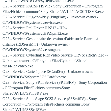
owner - C:\WINDOWS\system32\netdde.exe
O23 - Service: PACSPTISVR - Sony Corporation - C:\Program
Files\Fichiers communs\Sony Shared\AVLib\PACSPTISVR.exe
O23 - Service: Plug-and-Play (PlugPlay) - Unknown owner -
C:\WINDOWS\system32\services.exe
O23 - Service: Pml Driver HPZ12 - HP -
C:\WINDOWS\system32\HPZipm12.exe
O23 - Service: Gestionnaire de session d’aide sur le Bureau à
distance (RDSessMgr) - Unknown owner -
C:\WINDOWS\system32\sessmgr.exe
O23 - Service: Cyberlink RichVideo Service(CRVS) (RichVideo) -
Unknown owner - C:\Program Files\Cyberlink\Shared
files\RichVideo.exe
O23 - Service: Carte à puce (SCardSvr) - Unknown owner -
C:\WINDOWS\System32\SCardSvr.exe
O23 - Service: Sony SPTI Service (SPTISRV) - Sony Corporation
- C:\Program Files\Fichiers communs\Sony
Shared\AVLib\SPTISRV.exe
O23 - Service: SonicStage SCSI Service (SSScsiSV) - Sony
Corporation - C:\Program Files\Fichiers communs\Sony
Shared\AVLib\SSScsiSV.exe