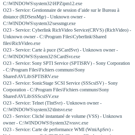
C:\WINDOWS\system32\HPZipm12.exe
O23 - Service: Gestionnaire de session d’aide sur le Bureau à
distance (RDSessMgr) - Unknown owner -
C:\WINDOWS\system32\sessmgr.exe
O23 - Service: Cyberlink RichVideo Service(CRVS) (RichVideo) -
Unknown owner - C:\Program Files\Cyberlink\Shared
files\RichVideo.exe
O23 - Service: Carte à puce (SCardSvr) - Unknown owner -
C:\WINDOWS\System32\SCardSvr.exe
O23 - Service: Sony SPTI Service (SPTISRV) - Sony Corporation
- C:\Program Files\Fichiers communs\Sony
Shared\AVLib\SPTISRV.exe
O23 - Service: SonicStage SCSI Service (SSScsiSV) - Sony
Corporation - C:\Program Files\Fichiers communs\Sony
Shared\AVLib\SSScsiSV.exe
O23 - Service: Telnet (TlntSvr) - Unknown owner -
C:\WINDOWS\system32\tlntsvr.exe
O23 - Service: Cliché instantané de volume (VSS) - Unknown
owner - C:\WINDOWS\System32\vssvc.exe
O23 - Service: Carte de performance WMI (WmiApSrv) -