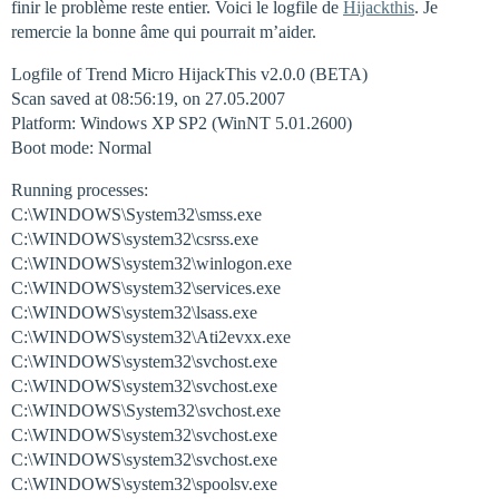
finir le problème reste entier. Voici le logfile de
Hijackthis
. Je
remercie la bonne âme qui pourrait m’aider.
Logfile of Trend Micro HijackThis v2.0.0 (BETA)
Scan saved at 08:56:19, on 27.05.2007
Platform: Windows XP SP2 (WinNT 5.01.2600)
Boot mode: Normal
Running processes:
C:\WINDOWS\System32\smss.exe
C:\WINDOWS\system32\csrss.exe
C:\WINDOWS\system32\winlogon.exe
C:\WINDOWS\system32\services.exe
C:\WINDOWS\system32\lsass.exe
C:\WINDOWS\system32\Ati2evxx.exe
C:\WINDOWS\system32\svchost.exe
C:\WINDOWS\system32\svchost.exe
C:\WINDOWS\System32\svchost.exe
C:\WINDOWS\system32\svchost.exe
C:\WINDOWS\system32\svchost.exe
C:\WINDOWS\system32\spoolsv.exe