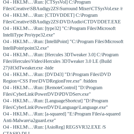
O4 - HKLM\…\Run: [CTSysVol] C:\Program
Files\Creative\SBAudigy2ZS\Surround Mixer\CTSysVol.exe /r
O4 - HKLM\…\Run: [CTDVDDET] C:\Program
Files\Creative\SBAudigy2ZS\DVDAudio\CTDVDDET.EXE
O4 - HKLM\…\Run: [type32] "C:\Program Files\Microsoft
IntelliType Pro\type32.exe"
O4 - HKLM\…\Run: [IntelliPoint] "C:\Program Files\Microsoft
IntelliPoint\point32.exe"
O4 - HKLM\…\Run: [Hercules 3DTweaker 3.0] C:\Program
Files\Hercules\Video\Hercules 3DTweaker 3.0 LE (Build
27)\H3dTweaker.exe -hide
O4 - HKLM\…\Run: [DVD43] "D:\Program Files\DVD
Region+CSS Free\DVDRegionFree.exe" /hidden
O4 - HKLM\…\Run: [RemoteControl] "D:\Program
Files\CyberLink\PowerDVD\PDVDServ.exe"
O4 - HKLM\…\Run: [LanguageShortcut] "D:\Program
Files\CyberLink\PowerDVD\Language\Language.exe"
O4 - HKLM\…\Run: [a-squared] "E:\Program Files\a-squared
Anti-Malware\a2guard.exe"
O4 - HKLM\…\Run: [AsioReg] REGSVR32.EXE /S
CTASIO.DLL