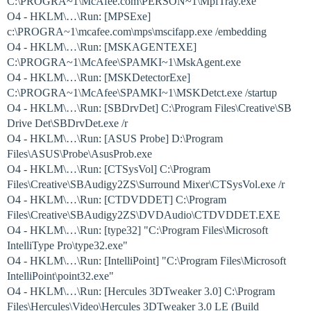
C:\PROGRA~1\McAfee.com\PERSON~1\MpfTray.exe
O4 - HKLM\…\Run: [MPSExe]
c:\PROGRA~1\mcafee.com\mps\mscifapp.exe /embedding
O4 - HKLM\…\Run: [MSKAGENTEXE]
C:\PROGRA~1\McAfee\SPAMKI~1\MskAgent.exe
O4 - HKLM\…\Run: [MSKDetectorExe]
C:\PROGRA~1\McAfee\SPAMKI~1\MSKDetct.exe /startup
O4 - HKLM\…\Run: [SBDrvDet] C:\Program Files\Creative\SB
Drive Det\SBDrvDet.exe /r
O4 - HKLM\…\Run: [ASUS Probe] D:\Program
Files\ASUS\Probe\AsusProb.exe
O4 - HKLM\…\Run: [CTSysVol] C:\Program
Files\Creative\SBAudigy2ZS\Surround Mixer\CTSysVol.exe /r
O4 - HKLM\…\Run: [CTDVDDET] C:\Program
Files\Creative\SBAudigy2ZS\DVDAudio\CTDVDDET.EXE
O4 - HKLM\…\Run: [type32] "C:\Program Files\Microsoft
IntelliType Pro\type32.exe"
O4 - HKLM\…\Run: [IntelliPoint] "C:\Program Files\Microsoft
IntelliPoint\point32.exe"
O4 - HKLM\…\Run: [Hercules 3DTweaker 3.0] C:\Program
Files\Hercules\Video\Hercules 3DTweaker 3.0 LE (Build