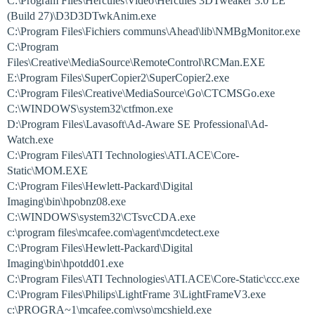
C:\Program Files\Hercules\Video\Hercules 3DTweaker 3.0 LE
(Build 27)\D3D3DTwkAnim.exe
C:\Program Files\Fichiers communs\Ahead\lib\NMBgMonitor.exe
C:\Program
Files\Creative\MediaSource\RemoteControl\RCMan.EXE
E:\Program Files\SuperCopier2\SuperCopier2.exe
C:\Program Files\Creative\MediaSource\Go\CTCMSGo.exe
C:\WINDOWS\system32\ctfmon.exe
D:\Program Files\Lavasoft\Ad-Aware SE Professional\Ad-
Watch.exe
C:\Program Files\ATI Technologies\ATI.ACE\Core-
Static\MOM.EXE
C:\Program Files\Hewlett-Packard\Digital
Imaging\bin\hpobnz08.exe
C:\WINDOWS\system32\CTsvcCDA.exe
c:\program files\mcafee.com\agent\mcdetect.exe
C:\Program Files\Hewlett-Packard\Digital
Imaging\bin\hpotdd01.exe
C:\Program Files\ATI Technologies\ATI.ACE\Core-Static\ccc.exe
C:\Program Files\Philips\LightFrame 3\LightFrameV3.exe
c:\PROGRA~1\mcafee.com\vso\mcshield.exe