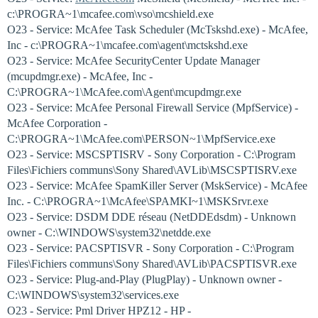
c:\PROGRA~1\mcafee.com\vso\mcshield.exe
O23 - Service: McAfee Task Scheduler (McTskshd.exe) - McAfee,
Inc - c:\PROGRA~1\mcafee.com\agent\mctskshd.exe
O23 - Service: McAfee SecurityCenter Update Manager
(mcupdmgr.exe) - McAfee, Inc -
C:\PROGRA~1\McAfee.com\Agent\mcupdmgr.exe
O23 - Service: McAfee Personal Firewall Service (MpfService) -
McAfee Corporation -
C:\PROGRA~1\McAfee.com\PERSON~1\MpfService.exe
O23 - Service: MSCSPTISRV - Sony Corporation - C:\Program
Files\Fichiers communs\Sony Shared\AVLib\MSCSPTISRV.exe
O23 - Service: McAfee SpamKiller Server (MskService) - McAfee
Inc. - C:\PROGRA~1\McAfee\SPAMKI~1\MSKSrvr.exe
O23 - Service: DSDM DDE réseau (NetDDEdsdm) - Unknown
owner - C:\WINDOWS\system32\netdde.exe
O23 - Service: PACSPTISVR - Sony Corporation - C:\Program
Files\Fichiers communs\Sony Shared\AVLib\PACSPTISVR.exe
O23 - Service: Plug-and-Play (PlugPlay) - Unknown owner -
C:\WINDOWS\system32\services.exe
O23 - Service: Pml Driver HPZ12 - HP -