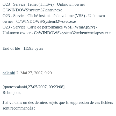
O23 - Service: Telnet (TlntSvr) - Unknown owner -
C:\WINDOWS\system32\tlntsvr.exe
O23 - Service: Cliché instantané de volume (VSS) - Unknown
owner - C:\WINDOWS\System32\vssvc.exe
O23 - Service: Carte de performance WMI (WmiApSrv) -
Unknown owner - C:\WINDOWS\system32\wbem\wmiapsrv.exe
–
End of file - 11593 bytes
calaniti
2
Mai 27, 2007, 9:29
[quote=calaniti,27/05/2007, 09:23:08]
Rebonjour,
J’ai vu dans un des derniers sujets que la suppression de ces fichiers
sont recommandés :