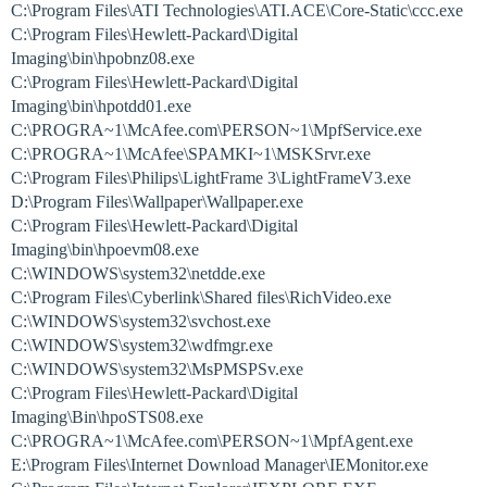
C:\Program Files\ATI Technologies\ATI.ACE\Core-Static\ccc.exe
C:\Program Files\Hewlett-Packard\Digital
Imaging\bin\hpobnz08.exe
C:\Program Files\Hewlett-Packard\Digital
Imaging\bin\hpotdd01.exe
C:\PROGRA~1\McAfee.com\PERSON~1\MpfService.exe
C:\PROGRA~1\McAfee\SPAMKI~1\MSKSrvr.exe
C:\Program Files\Philips\LightFrame 3\LightFrameV3.exe
D:\Program Files\Wallpaper\Wallpaper.exe
C:\Program Files\Hewlett-Packard\Digital
Imaging\bin\hpoevm08.exe
C:\WINDOWS\system32\netdde.exe
C:\Program Files\Cyberlink\Shared files\RichVideo.exe
C:\WINDOWS\system32\svchost.exe
C:\WINDOWS\system32\wdfmgr.exe
C:\WINDOWS\system32\MsPMSPSv.exe
C:\Program Files\Hewlett-Packard\Digital
Imaging\Bin\hpoSTS08.exe
C:\PROGRA~1\McAfee.com\PERSON~1\MpfAgent.exe
E:\Program Files\Internet Download Manager\IEMonitor.exe