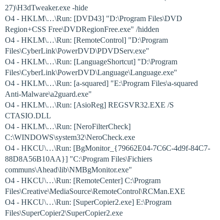
27)\H3dTweaker.exe -hide
O4 - HKLM\…\Run: [DVD43] "D:\Program Files\DVD
Region+CSS Free\DVDRegionFree.exe" /hidden
O4 - HKLM\…\Run: [RemoteControl] "D:\Program
Files\CyberLink\PowerDVD\PDVDServ.exe"
O4 - HKLM\…\Run: [LanguageShortcut] "D:\Program
Files\CyberLink\PowerDVD\Language\Language.exe"
O4 - HKLM\…\Run: [a-squared] "E:\Program Files\a-squared
Anti-Malware\a2guard.exe"
O4 - HKLM\…\Run: [AsioReg] REGSVR32.EXE /S
CTASIO.DLL
O4 - HKLM\…\Run: [NeroFilterCheck]
C:\WINDOWS\system32\NeroCheck.exe
O4 - HKCU\…\Run: [BgMonitor_{79662E04-7C6C-4d9f-84C7-
88D8A56B10AA}] "C:\Program Files\Fichiers
communs\Ahead\lib\NMBgMonitor.exe"
O4 - HKCU\…\Run: [RemoteCenter] C:\Program
Files\Creative\MediaSource\RemoteControl\RCMan.EXE
O4 - HKCU\…\Run: [SuperCopier2.exe] E:\Program
Files\SuperCopier2\SuperCopier2.exe