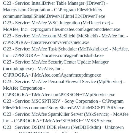
O23 - Service: InstallDriver Table Manager (IDriverT) -
Macrovision Corporation - C:\Program Files\Fichiers
communs\InstallShield\Driver\11\Intel 32\IDriverT.exe
O23 - Service: McAfee WSC Integration (McDetect.exe) -
McAfee, Inc - c:\program files\mcafee.com\agent\mcdetect.exe
O23 - Service:
McAfee.com
McShield (McShield) - McAfee Inc. -
c:\PROGRA~1\mcafee.com\vso\mcshield.exe
O23 - Service: McAfee Task Scheduler (McTskshd.exe) - McAfee,
Inc - c:\PROGRA~1\mcafee.com\agent\mctskshd.exe
O23 - Service: McAfee SecurityCenter Update Manager
(mcupdmgr.exe) - McAfee, Inc -
C:\PROGRA~1\McAfee.com\Agent\mcupdmgr.exe
O23 - Service: McAfee Personal Firewall Service (MpfService) -
McAfee Corporation -
C:\PROGRA~1\McAfee.com\PERSON~1\MpfService.exe
O23 - Service: MSCSPTISRV - Sony Corporation - C:\Program
Files\Fichiers communs\Sony Shared\AVLib\MSCSPTISRV.exe
O23 - Service: McAfee SpamKiller Server (MskService) - McAfee
Inc. - C:\PROGRA~1\McAfee\SPAMKI~1\MSKSrvr.exe
O23 - Service: DSDM DDE réseau (NetDDEdsdm) - Unknown