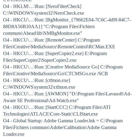
O4 - HKLM\…\Run: [NeroFilterCheck]
C:\WINDOWS\system32\NeroCheck.exe
O4 - HKCU\…\Run: [BgMonitor_{79662E04-7C6C-4d9f-84C7-
88D8A56B10AA}] "C:\Program Files\Fichiers
communs\Ahead\lib\NMBgMonitor.exe"
O4 - HKCU\…\Run: [RemoteCenter] C:\Program
Files\Creative\MediaSource\RemoteControl\RCMan.EXE
O4 - HKCU\…\Run: [SuperCopier2.exe] E:\Program
Files\SuperCopier2\SuperCopier2.exe
O4 - HKCU\…\Run: [Creative MediaSource Go] C:\Program
Files\Creative\MediaSource\Go\CTCMSGo.exe /SCB
O4 - HKCU\…\Run: [ctfmon.exe]
C:\WINDOWS\system32\ctfmon.exe
O4 - HKCU\…\Run: [AWMON] "D:\Program Files\Lavasoft\Ad-
Aware SE Professional\Ad-Watch.exe"
O4 - HKCU\…\Run: [StartCCC] C:\Program Files\ATI
Technologies\ATI.ACE\Core-Static\CLIStart.exe
O4 - Global Startup: Adobe Gamma Loader.lnk = C:\Program
Files\Fichiers communs\Adobe\Calibration\Adobe Gamma
Loader.exe