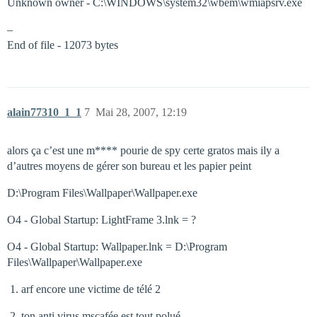
Unknown owner - C:\WINDOWS\system32\wbem\wmiapsrv.exe
–
End of file - 12073 bytes
alain77310_1_1
7
Mai 28, 2007, 12:19
alors ça c’est une m**** pourie de spy certe gratos mais ily a
d’autres moyens de gérer son bureau et les papier peint
D:\Program Files\Wallpaper\Wallpaper.exe
O4 - Global Startup: LightFrame 3.lnk = ?
O4 - Global Startup: Wallpaper.lnk = D:\Program
Files\Wallpaper\Wallpaper.exe
arf encore une victime de télé 2
ton anti virus mscafée est tout polué