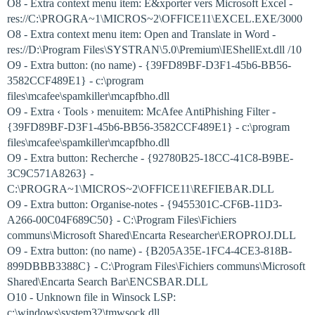
O8 - Extra context menu item: E&xporter vers Microsoft Excel -
res://C:\PROGRA~1\MICROS~2\OFFICE11\EXCEL.EXE/3000
O8 - Extra context menu item: Open and Translate in Word -
res://D:\Program Files\SYSTRAN\5.0\Premium\IEShellExt.dll /10
O9 - Extra button: (no name) - {39FD89BF-D3F1-45b6-BB56-
3582CCF489E1} - c:\program
files\mcafee\spamkiller\mcapfbho.dll
O9 - Extra ‹ Tools › menuitem: McAfee AntiPhishing Filter -
{39FD89BF-D3F1-45b6-BB56-3582CCF489E1} - c:\program
files\mcafee\spamkiller\mcapfbho.dll
O9 - Extra button: Recherche - {92780B25-18CC-41C8-B9BE-
3C9C571A8263} -
C:\PROGRA~1\MICROS~2\OFFICE11\REFIEBAR.DLL
O9 - Extra button: Organise-notes - {9455301C-CF6B-11D3-
A266-00C04F689C50} - C:\Program Files\Fichiers
communs\Microsoft Shared\Encarta Researcher\EROPROJ.DLL
O9 - Extra button: (no name) - {B205A35E-1FC4-4CE3-818B-
899DBBB3388C} - C:\Program Files\Fichiers communs\Microsoft
Shared\Encarta Search Bar\ENCSBAR.DLL
O10 - Unknown file in Winsock LSP:
c:\windows\system32\tmwsock.dll