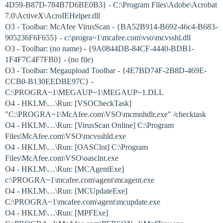
4D59-B87D-784B7D6BE0B3} - C:\Program Files\Adobe\Acrobat
7.0\ActiveX\AcroIEHelper.dll
O3 - Toolbar: McAfee VirusScan - {BA52B914-B692-46c4-B683-
905236F6F655} - c:\progra~1\mcafee.com\vso\mcvsshl.dll
O3 - Toolbar: (no name) - {9A0844DB-84CF-4440-BDB1-
1F4F7C4F7FB0} - (no file)
O3 - Toolbar: Megaupload Toolbar - {4E7BD74F-2B8D-469E-
CCB0-B130EEDBE97C} -
C:\PROGRA~1\MEGAUP~1\MEGAUP~1.DLL
O4 - HKLM\…\Run: [VSOCheckTask]
"C:\PROGRA~1\McAfee.com\VSO\mcmnhdlr.exe" /checktask
O4 - HKLM\…\Run: [VirusScan Online] C:\Program
Files\McAfee.com\VSO\mcvsshld.exe
O4 - HKLM\…\Run: [OASClnt] C:\Program
Files\McAfee.com\VSO\oasclnt.exe
O4 - HKLM\…\Run: [MCAgentExe]
c:\PROGRA~1\mcafee.com\agent\mcagent.exe
O4 - HKLM\…\Run: [MCUpdateExe]
C:\PROGRA~1\mcafee.com\agent\mcupdate.exe
O4 - HKLM\…\Run: [MPFExe]