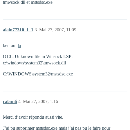
tmwsock.dll et mstsdsc.exe
alain77310_1_1
3
Mai 27, 2007, 11:09
ben oui
la
O10 - Unknown file in Winsock LSP:
c:\windows\system32\tmwsock.dll
C:\WINDOWS\system32\mstsdsc.exe
calaniti
4
Mai 27, 2007, 1:16
Merci d’avoir répondu aussi vite.
J’ai pu supprimer mstsdsc.exe mais j’ai pas pu le faire pour