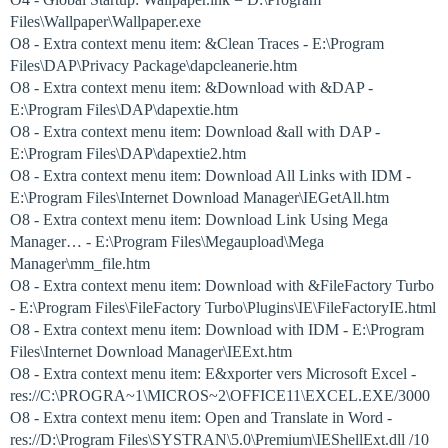
Files\Wallpaper\Wallpaper.exe
O8 - Extra context menu item: &Clean Traces - E:\Program
Files\DAP\Privacy Package\dapcleanerie.htm
O8 - Extra context menu item: &Download with &DAP -
E:\Program Files\DAP\dapextie.htm
O8 - Extra context menu item: Download &all with DAP -
E:\Program Files\DAP\dapextie2.htm
O8 - Extra context menu item: Download All Links with IDM -
E:\Program Files\Internet Download Manager\IEGetAll.htm
O8 - Extra context menu item: Download Link Using Mega
Manager… - E:\Program Files\Megaupload\Mega
Manager\mm_file.htm
O8 - Extra context menu item: Download with &FileFactory Turbo
- E:\Program Files\FileFactory Turbo\Plugins\IE\FileFactoryIE.html
O8 - Extra context menu item: Download with IDM - E:\Program
Files\Internet Download Manager\IEExt.htm
O8 - Extra context menu item: E&xporter vers Microsoft Excel -
res://C:\PROGRA~1\MICROS~2\OFFICE11\EXCEL.EXE/3000
O8 - Extra context menu item: Open and Translate in Word -
res://D:\Program Files\SYSTRAN\5.0\Premium\IEShellExt.dll /10