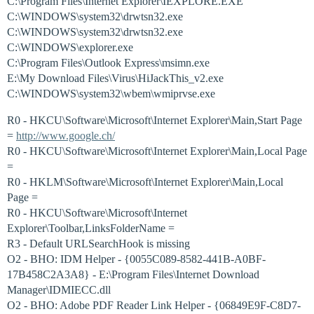
C:\Program Files\Internet Explorer\IEXPLORE.EXE
C:\WINDOWS\system32\drwtsn32.exe
C:\WINDOWS\system32\drwtsn32.exe
C:\WINDOWS\explorer.exe
C:\Program Files\Outlook Express\msimn.exe
E:\My Download Files\Virus\HiJackThis_v2.exe
C:\WINDOWS\system32\wbem\wmiprvse.exe
R0 - HKCU\Software\Microsoft\Internet Explorer\Main,Start Page
=
http://www.google.ch/
R0 - HKCU\Software\Microsoft\Internet Explorer\Main,Local Page
=
R0 - HKLM\Software\Microsoft\Internet Explorer\Main,Local
Page =
R0 - HKCU\Software\Microsoft\Internet
Explorer\Toolbar,LinksFolderName =
R3 - Default URLSearchHook is missing
O2 - BHO: IDM Helper - {0055C089-8582-441B-A0BF-
17B458C2A3A8} - E:\Program Files\Internet Download
Manager\IDMIECC.dll
O2 - BHO: Adobe PDF Reader Link Helper - {06849E9F-C8D7-