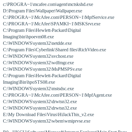
c:\PROGRA~1\mcafee.com\agent\mctskshd.exe
D:\Program Files\Wallpaper\Wallpaper.exe
C:\PROGRA~1\McAfee.com\PERSON~1\MpfService.exe
C:\PROGRA~1\McAfee\SPAMKI~1\MSKSrvr.exe
C:\Program Files\Hewlett-Packard\Digital
Imaging\bin\hpoevm08.exe
C:\WINDOWS\system32\netdde.exe
C:\Program Files\Cyberlink\Shared files\RichVideo.exe
C:\WINDOWS\system32\svchost.exe
C:\WINDOWS\system32\wdfmgr.exe
C:\WINDOWS\system32\MsPMSPSv.exe
C:\Program Files\Hewlett-Packard\Digital
Imaging\Bin\hpoSTS08.exe
C:\WINDOWS\system32\mstsdsc.exe
C:\PROGRA~1\McAfee.com\PERSON~1\MpfAgent.exe
C:\WINDOWS\system32\drwtsn32.exe
C:\WINDOWS\system32\drwtsn32.exe
E:\My Download Files\Virus\HiJackThis_v2.exe
C:\WINDOWS\system32\wbem\wmiprvse.exe