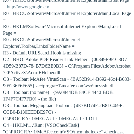
R0 - HKCU\Software\Microsoft\Internet Explorer\Main,Start Page
=
http://www.google.ch/
R0 - HKCU\Software\Microsoft\Internet Explorer\Main,Local Page
=
R0 - HKLM\Software\Microsoft\Internet Explorer\Main,Local
Page =
R0 - HKCU\Software\Microsoft\Internet
Explorer\Toolbar,LinksFolderName =
R3 - Default URLSearchHook is missing
O2 - BHO: Adobe PDF Reader Link Helper - {06849E9F-C8D7-
4D59-B87D-784B7D6BE0B3} - C:\Program Files\Adobe\Acrobat
7.0\ActiveX\AcroIEHelper.dll
O3 - Toolbar: McAfee VirusScan - {BA52B914-B692-46c4-B683-
905236F6F655} - c:\progra~1\mcafee.com\vso\mcvsshl.dll
O3 - Toolbar: (no name) - {9A0844DB-84CF-4440-BDB1-
1F4F7C4F7FB0} - (no file)
O3 - Toolbar: Megaupload Toolbar - {4E7BD74F-2B8D-469E-
CCB0-B130EEDBE97C} -
C:\PROGRA~1\MEGAUP~1\MEGAUP~1.DLL
O4 - HKLM\…\Run: [VSOCheckTask]
"C:\PROGRA~1\McAfee.com\VSO\mcmnhdlr.exe" /checktask