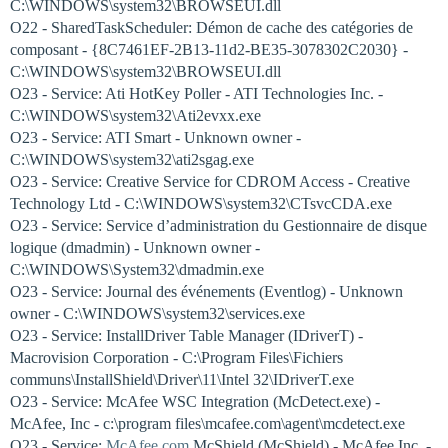
C:\WINDOWS\system32\BROWSEUI.dll
O22 - SharedTaskScheduler: Démon de cache des catégories de
composant - {8C7461EF-2B13-11d2-BE35-3078302C2030} -
C:\WINDOWS\system32\BROWSEUI.dll
O23 - Service: Ati HotKey Poller - ATI Technologies Inc. -
C:\WINDOWS\system32\Ati2evxx.exe
O23 - Service: ATI Smart - Unknown owner -
C:\WINDOWS\system32\ati2sgag.exe
O23 - Service: Creative Service for CDROM Access - Creative
Technology Ltd - C:\WINDOWS\system32\CTsvcCDA.exe
O23 - Service: Service d’administration du Gestionnaire de disque
logique (dmadmin) - Unknown owner -
C:\WINDOWS\System32\dmadmin.exe
O23 - Service: Journal des événements (Eventlog) - Unknown
owner - C:\WINDOWS\system32\services.exe
O23 - Service: InstallDriver Table Manager (IDriverT) -
Macrovision Corporation - C:\Program Files\Fichiers
communs\InstallShield\Driver\11\Intel 32\IDriverT.exe
O23 - Service: McAfee WSC Integration (McDetect.exe) -
McAfee, Inc - c:\program files\mcafee.com\agent\mcdetect.exe
O23 - Service:
McAfee.com
McShield (McShield) - McAfee Inc. -