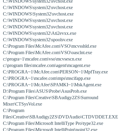
C:\WINDOWS\system32\svchost.exe
C:\WINDOWS\system32\svchost.exe
C:\WINDOWS\System32\svchost.exe
C:\WINDOWS\system32\svchost.exe
C:\WINDOWS\system32\svchost.exe
C:\WINDOWS\system32\Ati2evxx.exe
C:\WINDOWS\system32\spoolsv.exe
C:\Program Files\McAfee.com\VSO\mcvsshld.exe
C:\Program Files\McAfee.com\VSO\oasclnt.exe
c:\progra~1\mcafee.com\vso\mcvsescn.exe
c:\program files\mcafee.com\agent\mcagent.exe
C:\PROGRA~1\McAfee.com\PERSON~1\MpfTray.exe
C:\PROGRA~1\mcafee.com\mps\mscifapp.exe
C:\PROGRA~1\McAfee\SPAMKI~1\MskAgent.exe
D:\Program Files\ASUS\Probe\AsusProb.exe
C:\Program Files\Creative\SBAudigy2ZS\Surround
Mixer\CTSysVol.exe
C:\Program
Files\Creative\SBAudigy2ZS\DVDAudio\CTDVDDET.EXE
C:\Program Files\Microsoft IntelliType Pro\type32.exe
C:\Program Files\Microsoft IntelliPoint\point32.exe