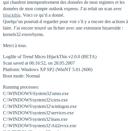
qui chanfent intempestivement des données de mon registres et les
données de mon compte outlook express. J’ai refait un scan avec
hijackthis
. Voici ce qu’il a donné.
Quelqu’un pourrait-il regarder pour voir s’il y a encore des actions à
faire. J’ai encore trouvé un fichier avec une extension bizarroïde :
kernels32.exesvbymu.
Merci à tous.
Logfile of Trend Micro HijackThis v2.0.0 (BETA)
Scan saved at 06:16:52, on 28.05.2007
Platform: Windows XP SP2 (WinNT 5.01.2600)
Boot mode: Normal
Running processes:
C:\WINDOWS\System32\smss.exe
C:\WINDOWS\system32\csrss.exe
C:\WINDOWS\system32\winlogon.exe
C:\WINDOWS\system32\services.exe
C:\WINDOWS\system32\lsass.exe
C:\WINDOWS\system32\Ati2evxx.exe