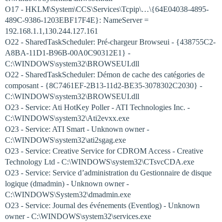
O17 - HKLM\System\CCS\Services\Tcpip\…\{64E04038-4895-
489C-9386-1203EBF17F4E}: NameServer =
192.168.1.1,130.244.127.161
O22 - SharedTaskScheduler: Pré-chargeur Browseui - {438755C2-
A8BA-11D1-B96B-00A0C90312E1} -
C:\WINDOWS\system32\BROWSEUI.dll
O22 - SharedTaskScheduler: Démon de cache des catégories de
composant - {8C7461EF-2B13-11d2-BE35-3078302C2030} -
C:\WINDOWS\system32\BROWSEUI.dll
O23 - Service: Ati HotKey Poller - ATI Technologies Inc. -
C:\WINDOWS\system32\Ati2evxx.exe
O23 - Service: ATI Smart - Unknown owner -
C:\WINDOWS\system32\ati2sgag.exe
O23 - Service: Creative Service for CDROM Access - Creative
Technology Ltd - C:\WINDOWS\system32\CTsvcCDA.exe
O23 - Service: Service d’administration du Gestionnaire de disque
logique (dmadmin) - Unknown owner -
C:\WINDOWS\System32\dmadmin.exe
O23 - Service: Journal des événements (Eventlog) - Unknown
owner - C:\WINDOWS\system32\services.exe