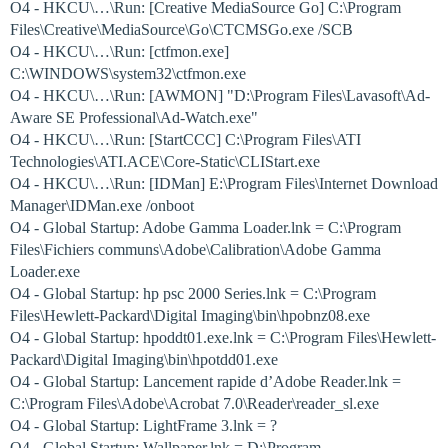
O4 - HKCU\…\Run: [Creative MediaSource Go] C:\Program
Files\Creative\MediaSource\Go\CTCMSGo.exe /SCB
O4 - HKCU\…\Run: [ctfmon.exe]
C:\WINDOWS\system32\ctfmon.exe
O4 - HKCU\…\Run: [AWMON] "D:\Program Files\Lavasoft\Ad-
Aware SE Professional\Ad-Watch.exe"
O4 - HKCU\…\Run: [StartCCC] C:\Program Files\ATI
Technologies\ATI.ACE\Core-Static\CLIStart.exe
O4 - HKCU\…\Run: [IDMan] E:\Program Files\Internet Download
Manager\IDMan.exe /onboot
O4 - Global Startup: Adobe Gamma Loader.lnk = C:\Program
Files\Fichiers communs\Adobe\Calibration\Adobe Gamma
Loader.exe
O4 - Global Startup: hp psc 2000 Series.lnk = C:\Program
Files\Hewlett-Packard\Digital Imaging\bin\hpobnz08.exe
O4 - Global Startup: hpoddt01.exe.lnk = C:\Program Files\Hewlett-
Packard\Digital Imaging\bin\hpotdd01.exe
O4 - Global Startup: Lancement rapide d’Adobe Reader.lnk =
C:\Program Files\Adobe\Acrobat 7.0\Reader\reader_sl.exe
O4 - Global Startup: LightFrame 3.lnk = ?
O4 - Global Startup: Wallpaper.lnk = D:\Program