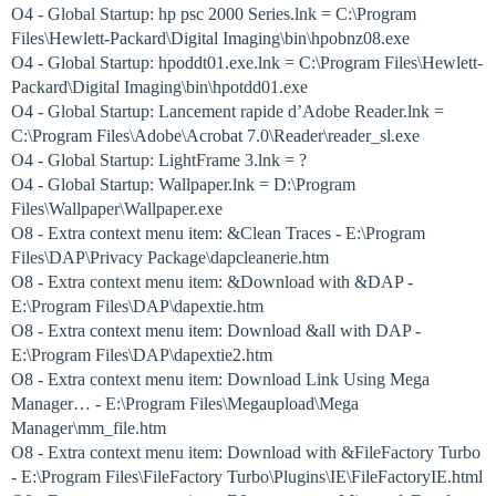
O4 - Global Startup: hp psc 2000 Series.lnk = C:\Program
Files\Hewlett-Packard\Digital Imaging\bin\hpobnz08.exe
O4 - Global Startup: hpoddt01.exe.lnk = C:\Program Files\Hewlett-
Packard\Digital Imaging\bin\hpotdd01.exe
O4 - Global Startup: Lancement rapide d’Adobe Reader.lnk =
C:\Program Files\Adobe\Acrobat 7.0\Reader\reader_sl.exe
O4 - Global Startup: LightFrame 3.lnk = ?
O4 - Global Startup: Wallpaper.lnk = D:\Program
Files\Wallpaper\Wallpaper.exe
O8 - Extra context menu item: &Clean Traces - E:\Program
Files\DAP\Privacy Package\dapcleanerie.htm
O8 - Extra context menu item: &Download with &DAP -
E:\Program Files\DAP\dapextie.htm
O8 - Extra context menu item: Download &all with DAP -
E:\Program Files\DAP\dapextie2.htm
O8 - Extra context menu item: Download Link Using Mega
Manager… - E:\Program Files\Megaupload\Mega
Manager\mm_file.htm
O8 - Extra context menu item: Download with &FileFactory Turbo
- E:\Program Files\FileFactory Turbo\Plugins\IE\FileFactoryIE.html