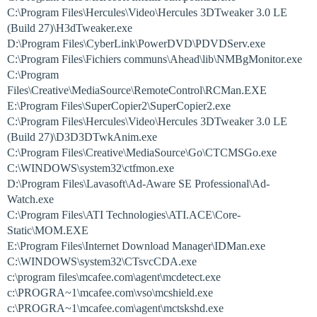
C:\Program Files\Hercules\Video\Hercules 3DTweaker 3.0 LE
(Build 27)\H3dTweaker.exe
D:\Program Files\CyberLink\PowerDVD\PDVDServ.exe
C:\Program Files\Fichiers communs\Ahead\lib\NMBgMonitor.exe
C:\Program
Files\Creative\MediaSource\RemoteControl\RCMan.EXE
E:\Program Files\SuperCopier2\SuperCopier2.exe
C:\Program Files\Hercules\Video\Hercules 3DTweaker 3.0 LE
(Build 27)\D3D3DTwkAnim.exe
C:\Program Files\Creative\MediaSource\Go\CTCMSGo.exe
C:\WINDOWS\system32\ctfmon.exe
D:\Program Files\Lavasoft\Ad-Aware SE Professional\Ad-
Watch.exe
C:\Program Files\ATI Technologies\ATI.ACE\Core-
Static\MOM.EXE
E:\Program Files\Internet Download Manager\IDMan.exe
C:\WINDOWS\system32\CTsvcCDA.exe
c:\program files\mcafee.com\agent\mcdetect.exe
c:\PROGRA~1\mcafee.com\vso\mcshield.exe
c:\PROGRA~1\mcafee.com\agent\mctskshd.exe