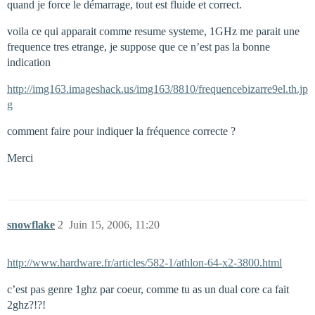
quand je force le démarrage, tout est fluide et correct.
voila ce qui apparait comme resume systeme, 1GHz me parait une
frequence tres etrange, je suppose que ce n’est pas la bonne
indication
http://img163.imageshack.us/img163/8810/frequencebizarre9el.th.jp
g
comment faire pour indiquer la fréquence correcte ?
Merci
snowflake
2
Juin 15, 2006, 11:20
http://www.hardware.fr/articles/582-1/athlon-64-x2-3800.html
c’est pas genre 1ghz par coeur, comme tu as un dual core ca fait
2ghz?!?!