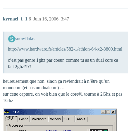
kyrnael_1_1
6
Juin 16, 2006, 3:47
snowflake:
http://www.hardware.fr/articles/582-1/athlon-64-x2-3800.html
c’est pas genre 1ghz par coeur, comme tu as un dual core ca
fait 2ghz?!?!
heureusement que non, sinon ça reviendrait à n’être qu’un
monocore (et pas un dualcore) …
sur cette capture, on voit bien que le core#1 tourne à 2Ghz et pas
1Ghz