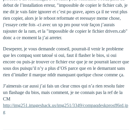
debut de l’installation erreur, "impossible de copier le fichier cab, je
me dit je vais faire ignorer et c’est po grave, apres ça il ne veut plus
rien copier, alors je le reboot reformate et reessaye meme chose,
j’essaye cette fois -ci avec un xp pro pour voir façon j’aurais
rajouter de la ram, et la "impossible de copier le fichier drivers.cab"
donc a ce moment la j’ai arreter.
Deseperer, je vous demande conseil, pourrait-il venir le probleme
que les compaq sont tatoué si oui, faut il flasher le bios, si oui
encore ou puis-je trouver ce fichier exe que je ne pourrait lancer que
sous dos puisqu’il n’y a plus d’OS parce que en le demarrant sans
rien d’intaller il marque ntldr manquant quelque chose comme ça.
J’aimerais car aussi j’ai fais un clear cmos qui n’a rien resolu faire
un flashage du bios, mais comment, je ne connais pas la ref de la
CM
http://img251.imageshack.us/img251/3349/compaqdeskprosff6rd.jp
g